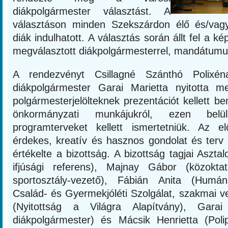
diákpolgármester választást. A
választáson minden Szekszárdon élő és/vag
diák indulhatott. A választás során állt fel a ké
megválasztott diákpolgármesterrel, mandátumuk
A rendezvényt Csillagné Szánthó Polixé
diákpolgármester Garai Marietta nyitotta m
polgármesterjelölteknek prezentációt kellett be
önkormányzati munkájukról, ezen bel
programterveket kellett ismertetniük. Az 
érdekes, kreatív és hasznos gondolat és terv 
értékelte a bizottság. A bizottság tagjai Aszta
ifjúsági referens), Majnay Gábor (közokta
sportosztály-vezető), Fábián Anita (Humán
Család- és Gyermekjóléti Szolgálat, szakmai 
(Nyitottság a Világra Alapítvány), Gara
diákpolgármester) és Mácsik Henrietta (Polip