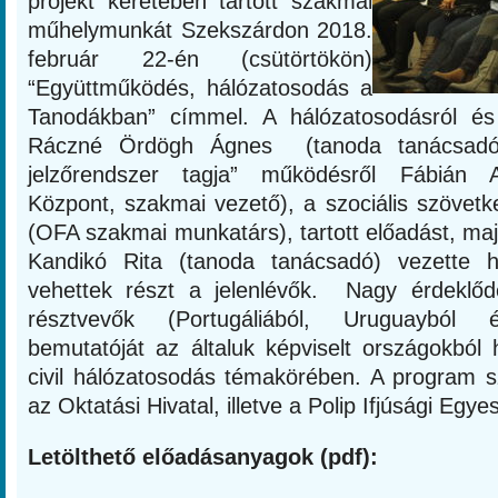
projekt keretében tartott szakmai
műhelymunkát Szekszárdon 2018.
február 22-én (csütörtökön)
“Együttműködés, hálózatosodás a
Tanodákban” címmel. A hálózatosodásról és 
Ráczné Ördögh Ágnes (tanoda tanácsadó)
jelzőrendszer tagja” működésről Fábián A
Központ, szakmai vezető), a szociális szövetk
(OFA szakmai munkatárs), tartott előadást, ma
Kandikó Rita (tanoda tanácsadó) vezette h
vehettek részt a jelenlévők. Nagy érdeklőd
résztvevők (Portugáliából, Uruguayból 
bemutatóját az általuk képviselt országokból 
civil hálózatosodás témakörében. A program s
az Oktatási Hivatal, illetve a Polip Ifjúsági Egyes
Letölthető előadásanyagok (pdf):