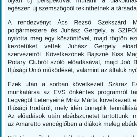
olyan új perspektívát mutatni a diákokna
egészen új szemszögből tekinthetnek a társada
A rendezvényt Ács Rezső Szekszárd M
polgármestere és Juhász Gergely, a SZIFÖ
nyitotta meg egy köszöntővel, majd rögtön ez
kezdetüket vették Juhász Gergely elő
szervezetről. Következőnek Bajszné Kiss Ma
Rotary Clubról szóló előadásával, majd Joó 
Ifjúsági Unió működését, valamint az általuk nyú
Ezek után a sorban következett Száraz Es
munkatársa az EVS önkéntes programról tart
Legvégül Letenyeiné Mráz Márta következett eg
Ifjúsági Irodáról, mely idén ünneplik fennállás
Az előadások után ebédszünetet tartottunk, m
az Amaretto vendéglőben a diákok meleg ebéde