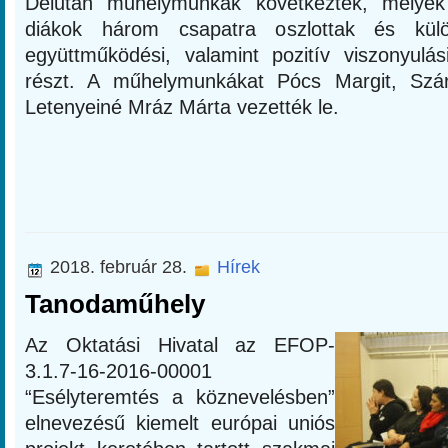
Délután műhelymunkák következtek, melyek
diákok három csapatra oszlottak és külö
együttműködési, valamint pozitív viszonyulás
részt. A műhelymunkákat Pócs Margit, Szár
Letenyeiné Mráz Márta vezették le.
2018. február 28.
Hírek
Tanodaműhely
Az Oktatási Hivatal az EFOP-
3.1.7-16-2016-00001
“Esélyteremtés a köznevelésben”
elnevezésű kiemelt európai uniós