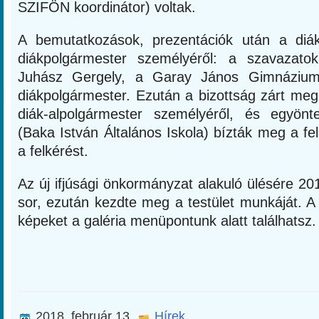
SZIFÖN koordinátor) voltak.
A bemutatkozások, prezentációk után a diá
diákpolgármester személyéről: a szavazato
Juhász Gergely, a Garay János Gimnázium 
diákpolgármester. Ezután a bizottság zárt meg
diák-alpolgármester személyéről, és egyönt
(Baka István Általános Iskola) bízták meg a fel
a felkérést.
Az új ifjúsági önkormányzat alakuló ülésére 201
sor, ezután kezdte meg a testület munkáját. A
képeket a galéria menüpontunk alatt találhatsz.
2018. február 13.
Hírek