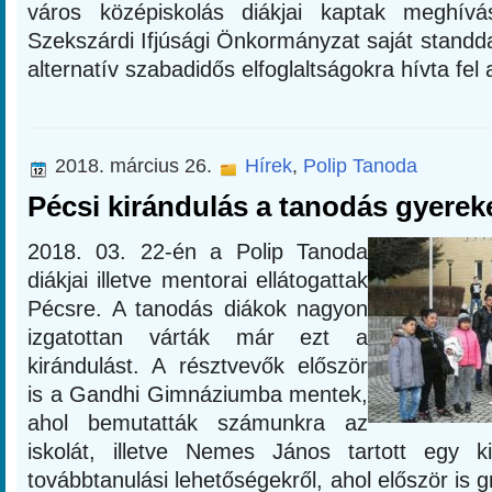
város középiskolás diákjai kaptak meghív
Szekszárdi Ifjúsági Önkormányzat saját standdal
alternatív szabadidős elfoglaltságokra hívta fel a
2018. március 26.
Hírek
,
Polip Tanoda
Pécsi kirándulás a tanodás gyerek
2018. 03. 22-én a Polip Tanoda
diákjai illetve mentorai ellátogattak
Pécsre. A tanodás diákok nagyon
izgatottan várták már ezt a
kirándulást. A résztvevők először
is a Gandhi Gimnáziumba mentek,
ahol bemutatták számunkra az
iskolát, illetve Nemes János tartott egy k
továbbtanulási lehetőségekről, ahol először is g