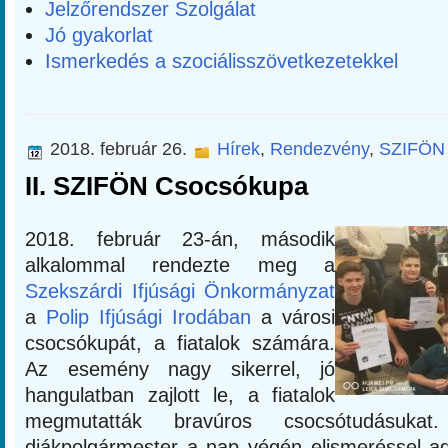
Jelzőrendszer Szolgálat
Jó gyakorlat
Ismerkedés a szociálisszövetkezetekkel
2018. február 26.
Hírek
,
Rendezvény
,
SZIFÖN
II. SZIFÖN Csocsókupa
2018. február 23-án, második
alkalommal rendezte meg a
Szekszárdi Ifjúsági Önkormányzat
a
Polip Ifjúsági Irodában
a városi
csocsókupát, a fiatalok számára.
Az esemény nagy sikerrel, jó
hangulatban zajlott le, a fiatalok
megmutatták bravúros csocsótudásukat
diákpolgármester a nap végén elismeréssel a