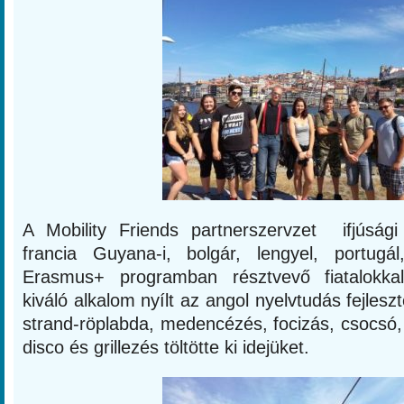
A Mobility Friends partnerszervzet ifjúsági
francia Guyana-i, bolgár, lengyel, portug
Erasmus+ programban résztvevő fiatalokka
kiváló alkalom nyílt az angol nyelvtudás fejles
strand-röplabda, medencézés, focizás, csocsó, bi
disco és grillezés töltötte ki idejüket.