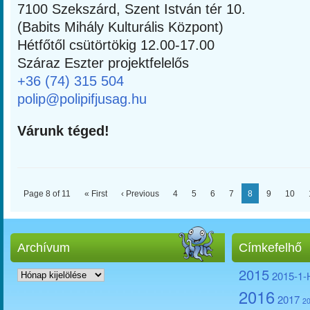
7100 Szekszárd, Szent István tér 10.
(Babits Mihály Kulturális Központ)
Hétfőtől csütörtökig 12.00-17.00
Száraz Eszter projektfelelős
+36 (74) 315 504
polip@polipifjusag.hu
Várunk téged!
Page 8 of 11
« First
‹ Previous
4
5
6
7
8
9
10
Archívum
Címkefelhő
Archívum
2015
2015-1
2016
2017
2