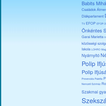
Babits Mihá
Családok Átmen
Diákparlament
EFOP
TV
EFOP-3.
Önkéntes S
Garai Marietta
I
közösségi szolg
Iskola
LOHRO
Mag
Né
Nyárnyitó
Polip Ifj
Polip Ifjús
P
Prevenciós Paletta
Ro
Nemzeti Színház
Szakmai gya
Szekszár