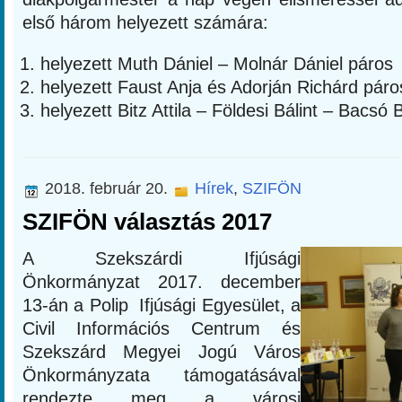
első három helyezett számára:
helyezett Muth Dániel – Molnár Dániel páros
helyezett Faust Anja és Adorján Richárd páro
helyezett Bitz Attila – Földesi Bálint – Bacsó
2018. február 20.
Hírek
,
SZIFÖN
SZIFÖN választás 2017
A Szekszárdi Ifjúsági
Önkormányzat 2017. december
13-án a Polip Ifjúsági Egyesület, a
Civil Információs Centrum és
Szekszárd Megyei Jogú Város
Önkormányzata támogatásával
rendezte meg a városi