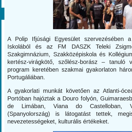
A Polip Ifjúsági Egyesület szervezésében a
Iskolából és az FM DASZK Teleki Zsigm
Szakgimnázium, Szakközépiskola és Kollégiu
kertész-virágkötő, szőlész-borász – tanuló
program keretében szakmai gyakorlaton háro
Portugáliában.
A gyakorlati munkát követően az Atlanti-óce
Portóban hajóztak a Douro folyón, Guimaraes
de Limában, Viana do Castelloban, Va
(Spanyolország) is látogatást tettek, meg
nevezetességeket, kulturális értékeket.