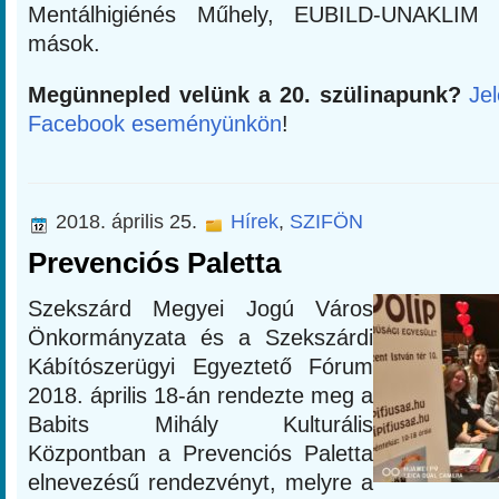
Mentálhigiénés Műhely, EUBILD-UNAKLIM
mások.
Megünnepled velünk a 20. szülinapunk?
Je
Facebook eseményünkön
!
2018. április 25.
Hírek
,
SZIFÖN
Prevenciós Paletta
Szekszárd Megyei Jogú Város
Önkormányzata és a Szekszárdi
Kábítószerügyi Egyeztető Fórum
2018. április 18-án rendezte meg a
Babits Mihály Kulturális
Központban a Prevenciós Paletta
elnevezésű rendezvényt, melyre a