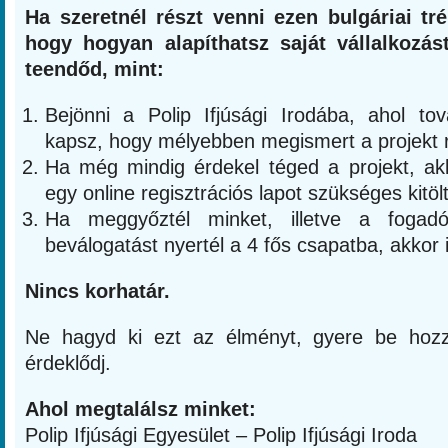
Ha szeretnél részt venni ezen bulgáriai tr
hogy hogyan alapíthatsz saját vállalkozá
teendőd, mint:
Bejönni a Polip Ifjúsági Irodába, ahol tov
kapsz, hogy mélyebben megismert a projekt ré
Ha még mindig érdekel téged a projekt, akk
egy online regisztrációs lapot szükséges kitöl
Ha meggyőztél minket, illetve a fogadó
beválogatást nyertél a 4 fős csapatba, akkor 
Nincs korhatár.
Ne hagyd ki ezt az élményt, gyere be hoz
érdeklődj.
Ahol megtalálsz minket:
Polip Ifjúsági Egyesület – Polip Ifjúsági Iroda