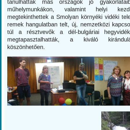
tanulhattak más országok jó gyakorlataib
műhelymunkákon, valamint helyi kezd
megtekinthettek a Smolyan környéki vidéki tel
remek hangulatban telt, új, nemzetközi kapcso
túl a résztvevők a dél-bulgáriai hegyvidék
megtapasztalhatták, a kiváló kirándul
köszönhetően.