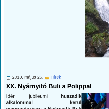
2018. május 25.
Hírek
XX. Nyárnyitó Buli a Polippal
Idén jubileumi
huszadik
alkalommal kerül
megrendezésre a Nyárnyitó Buli