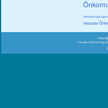
Önkorm
Kábítószerügyi Egye
Önk
Választás
Copyri
A honlap a Nemzeti Együt