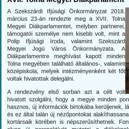
A Szekszárdi Ifjúsági Önkormányzat 2018.
március 23-án rendezte meg a XVII. Tolna
Megyei Diákparlamentet, melyben partnerei,
támogatói személye nem kisebb volt, mint a
Polip Ifjúsági Iroda, valamint Szekszárd
Megyei Jogú Város Önkormányzata. A
Diákparlamentre meghívást kapott minden
Tolna megyében található általános-, valamint
középiskola, melyek intézményenként két főt
voltak hivatottak delegálni.
A rendezvény első sorban azt a célt volt
hivatott szolgálni, hogy a megye minden pont
hasznos, új információk birtokába kerüljenek, l
és ez által talán új nézőpontokat alakíthassana
kortársaik körében is népszerűsíthetnek. Fon