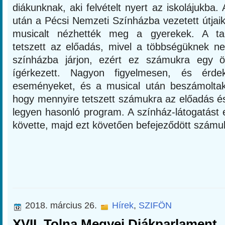
diákunknak, aki felvételt nyert az iskolájukb
után a Pécsi Nemzeti Színházba vezetett útjai
musicalt nézhették meg a gyerekek. A t
tetszett az előadás, mivel a többségüknek 
színházba járjon, ezért ez számukra egy 
ígérkezett. Nagyon figyelmesen, és érde
eseményeket, és a musical után beszámoltak
hogy mennyire tetszett számukra az előadás és
legyen hasonló program. A színház-látogatást 
követte, majd ezt követően befejeződött számu
2018. március 26.
Hírek
,
SZIFÖN
XVII. Tolna Megyei Diákparlament