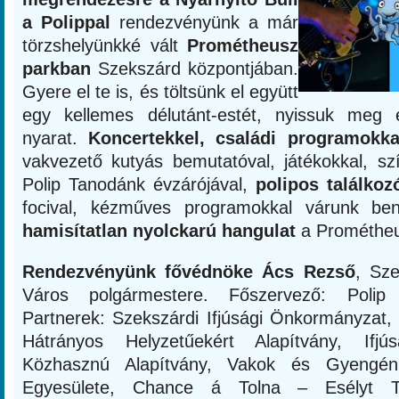
a Polippal
rendezvényünk a már
törzshelyünkké vált
Prométheusz
parkban
Szekszárd központjában.
Gyere el te is, és töltsünk el együtt
egy kellemes délutánt-estét, nyissuk meg 
nyarat.
Koncertekkel, családi programokkal
vakvezető kutyás bemutatóval, játékokkal, szí
Polip Tanodánk évzárójával,
polipos találkoz
focival, kézműves programokkal várunk be
hamisítatlan nyolckarú hangulat
a Prométheu
Rendezvényünk fővédnöke Ács Rezső
, Sz
Város polgármestere. Főszervező: Polip I
Partnerek: Szekszárdi Ifjúsági Önkormányzat,
Hátrányos Helyzetűekért Alapítvány, Ifjú
Közhasznú Alapítvány, Vakok és Gyengén
Egyesülete, Chance á Tolna – Esélyt To