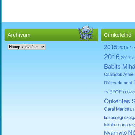
Archívum
Címkefelhő
Archívum
2015
2015-1
2016
2017
2
Babits Mihá
Családok Átmen
Diákparlament
EFOP
TV
EFOP-3.
Önkéntes S
Garai Marietta
I
közösségi szolg
Iskola
LOHRO
Mag
Né
Nyárnyitó