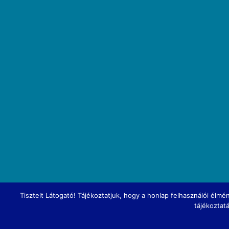
Tisztelt Látogató! Tájékoztatjuk, hogy a honlap felhasználói él
tájékoztat