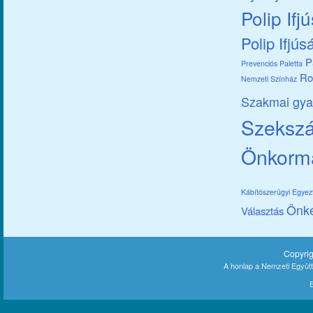
Polip Ifj
Polip Ifjús
P
Prevenciós Paletta
Ro
Nemzeti Színház
Szakmai gya
Szekszár
Önkorm
Kábítószerügyi Egye
Önk
Választás
Copyri
A honlap a Nemzeti Együt