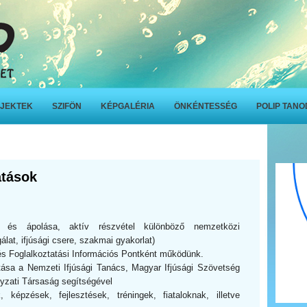
JEKTEK
SZIFÖN
KÉPGALÉRIA
ÖNKÉNTESSÉG
POLIP TAN
atások
e és ápolása, aktív részvétel különböző nemzetközi
lat, ifjúsági csere, szakmai gyakorlat)
és Foglalkoztatási Információs Pontként működünk.
tása a Nemzeti Ifjúsági Tanács, Magyar Ifjúsági Szövetség
yzati Társaság segítségével
 képzések, fejlesztések, tréningek, fiataloknak, illetve