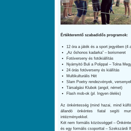
Értékteremtő szabadidős programok:
12 óra a játék és a sport jegyében (4 
„Az őshonos kadarka” – borismeret
Fotóverseny és fotókiállítás
Nyárnyitó Buli a Polippal – Tolna Meg
24 órás fotóverseny és kiállítás
Multikulturális Hét
Slam Poetry rendezvények, versenye
Társalgási Klubok (angol, német)
Flash mob-ok (pl. Ingyen ölelés)
Az önkéntesség (mind hazai, mind külföl
állandó önkéntes fiatal segíti mu
intézményekkel.
Két nem formális közösséggel – Önkéntes 
és egy formális csoporttal – Szekszárdi 