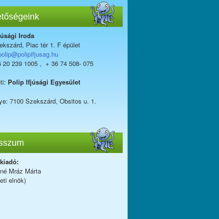
etőségeink
júsági Iroda
kszárd, Piac tér 1. F épület
polip@polipifjusag.hu
6 20 239 1005 , + 36 74 508- 075
ti:
Polip Ifjúsági Egyesület
ye: 7100 Szekszárd, Obsitos u. 1.
sszum
 kiadó:
iné Mráz Márta
eti elnök)