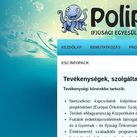
KEZDŐLAP
BEMUTATKOZÁS
PRO
ESC INFOPACK
Tevékenységek, szolgált
Tevékenységi köreinkbe tartozik:
Nemzetközi kapcsolatok kiépítés
projektekben (Európai Önkéntes Szolgá
Területi eMagyarország Központként 
Fiatalok érdekképviseletének támoga
és a Gyermek – és Ifjúsági Önkormán
Értékteremtő szabadidős programok,