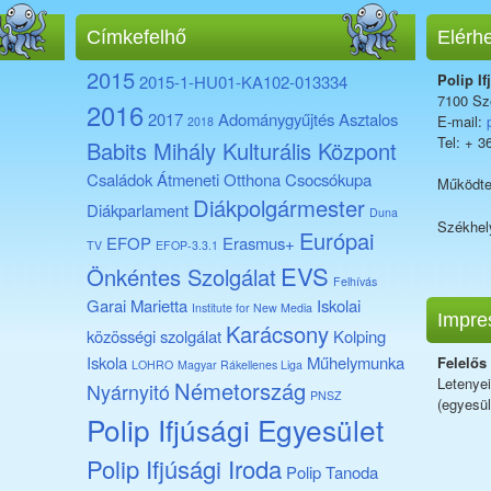
Címkefelhő
Elérh
2015
Polip If
2015-1-HU01-KA102-013334
7100 Sze
2016
2017
Adománygyűjtés
Asztalos
E-mail:
2018
Tel: + 3
Babits Mihály Kulturális Központ
Családok Átmeneti Otthona
Csocsókupa
Működte
Diákpolgármester
Diákparlament
Duna
Székhel
Európai
EFOP
Erasmus+
TV
EFOP-3.3.1
EVS
Önkéntes Szolgálat
Felhívás
Garai Marietta
Iskolai
Institute for New Media
Impre
Karácsony
közösségi szolgálat
Kolping
Iskola
Műhelymunka
Felelős
LOHRO
Magyar Rákellenes Liga
Letenye
Németország
Nyárnyitó
PNSZ
(egyesül
Polip Ifjúsági Egyesület
Polip Ifjúsági Iroda
Polip Tanoda