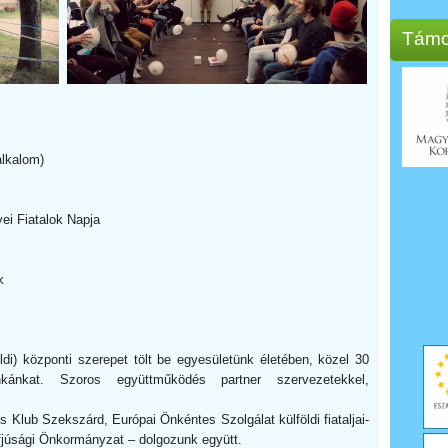
Támo
alkalom)
yei Fiatalok Napja
k
di) központi szerepet tölt be egyesületünk életében, közel 30
nkánkat. Szoros együttműködés partner szervezetekkel,
Klub Szekszárd, Európai Önkéntes Szolgálat külföldi fiataljai-
Ifjúsági Önkormányzat – dolgozunk együtt.