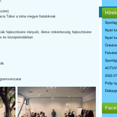
k:
szére)
Hírek
ia Tábor a tolna megyei fiataloknak
Sportág
Nyári k
k fejlesztésére irányuló, illetve önkéntesség fejlesztésére
Nyári k
os és középiskolákban
Önkénte
Felvéte
Sportág
rák
ACTUV
2022.07
ogramsorozatai
Polip n
Diákjog
Face