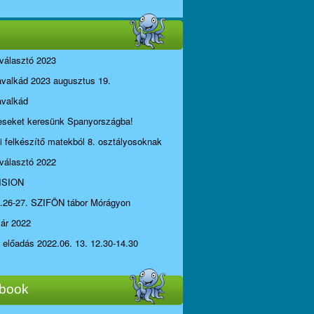
választó 2023
avalkád 2023 augusztus 19.
avalkád
seket keresünk Spanyországba!
li felkészítő matekból 8. osztályosoknak
választó 2022
ISION
.26-27. SZIFÖN tábor Mórágyon
yár 2022
i előadás 2022.06. 13. 12.30-14.30
book