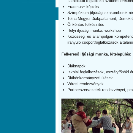
fiatalokkal foglalkozó szakemberekne
Erasmus+ képzés
Szimpózium (ifjúsági szakemberek ré
Tolna Megyei Diákparlament, Demokrác
Önkéntes felkészítés
Helyi ifjúsági munka, workshop
Közösségi és állampolgári kompetenciá
irányuló csoportfoglalkozások általán
Felkereső ifjúsági munka, kitelepülés:
Diáknapok
Iskolai foglalkozások, osztályfőnöki ó
Diákönkormányzati ülések
Városi rendezvények
Partnerszervezetek rendezvényei, pr