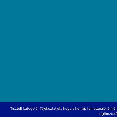
Tisztelt Látogató! Tájékoztatjuk, hogy a honlap felhasználói él
tájékoztat