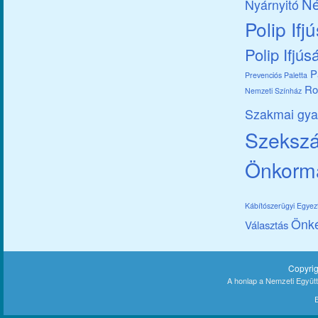
Né
Nyárnyitó
Polip Ifj
Polip Ifjús
P
Prevenciós Paletta
Ro
Nemzeti Színház
Szakmai gya
Szekszár
Önkorm
Kábítószerügyi Egye
Önk
Választás
Copyri
A honlap a Nemzeti Együt