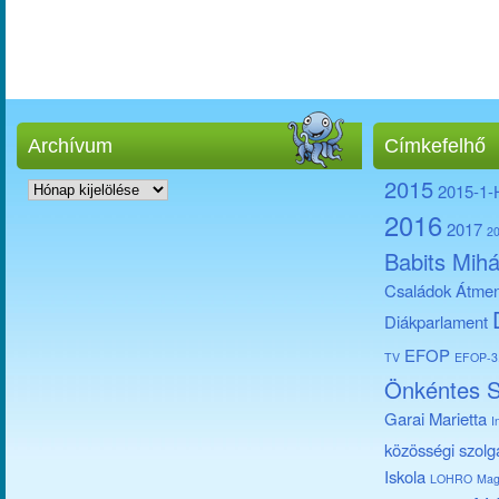
Archívum
Címkefelhő
Archívum
2015
2015-1
2016
2017
2
Babits Mihá
Családok Átmen
Diákparlament
EFOP
TV
EFOP-3.
Önkéntes S
Garai Marietta
I
közösségi szolg
Iskola
LOHRO
Mag