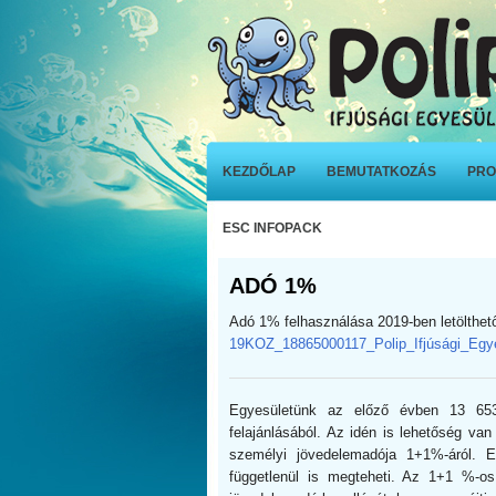
KEZDŐLAP
BEMUTATKOZÁS
PRO
ESC INFOPACK
ADÓ 1%
Adó 1% felhasználása 2019-ben letölthet
19KOZ_18865000117_Polip_Ifjúsági_Egy
Egyesületünk az előző évben 13 65
felajánlásából. Az idén is lehetőség va
személyi jövedelemadója 1+1%-áról. E
függetlenül is megteheti. Az 1+1 %-os 