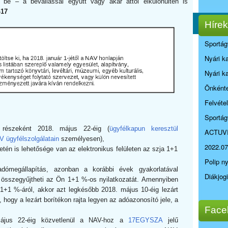
a be – a bevallással együtt vagy akár attól elkülönülten is
-17
Hírek
Sportág
Nyári k
Nyári k
Önkénte
Felvéte
Sportág
s részeként 2018. május 22-éig (
ügyfélkapun keresztül
ACTUV
 ügyfélszolgálatain
személyesen),
2022.07
setén is lehetősége van az elektronikus felületen az szja 1+1
Polip n
adómegállapítás, azonban a korábbi évek gyakorlatával
Diákjog
 összegyűjtheti az Ön 1+1 %-os nyilatkozatát. Amennyiben
 1+1 %-áról, akkor azt legkésőbb 2018. május 10-éig lezárt
 hogy a lezárt borítékon rajta legyen az adóazonosító jele, a
Face
 május 22-éig közvetlenül a NAV-hoz a
17EGYSZA
jelű