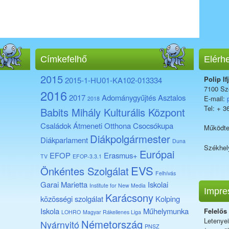
Címkefelhő
Elérh
2015
Polip If
2015-1-HU01-KA102-013334
7100 Sze
2016
2017
Adománygyűjtés
Asztalos
E-mail:
2018
Tel: + 3
Babits Mihály Kulturális Központ
Családok Átmeneti Otthona
Csocsókupa
Működte
Diákpolgármester
Diákparlament
Duna
Székhel
Európai
EFOP
Erasmus+
TV
EFOP-3.3.1
EVS
Önkéntes Szolgálat
Felhívás
Garai Marietta
Iskolai
Institute for New Media
Impre
Karácsony
közösségi szolgálat
Kolping
Iskola
Műhelymunka
Felelős
LOHRO
Magyar Rákellenes Liga
Letenye
Németország
Nyárnyitó
PNSZ