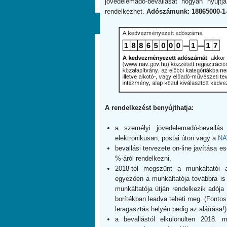
jövedelemadó-bevallását hogyan nyújtj
rendelkezhet.
Adószámunk: 18865000-1
A rendelkezést benyújthatja:
a személyi jövedelemadó-bevallá
elektronikusan, postai úton vagy a
NAV
bevallási tervezete on-line javítása e
%-áról rendelkezni,
2018-tól megszűnt a munkáltatói 
egyezően a munkáltatója továbbra is
munkáltatója útján rendelkezik adója
borítékban leadva teheti meg. (Fontos,
leragasztás helyén pedig az aláírása!)
a bevallástól elkülönülten 2018.