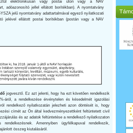
esztül elektronikusan vagy postai úton vagy a NAV
rt, adóazonosító jellel ellátott borítékban). A nyomtatvány
Támo
GYSZA jelű nyomtatvány adattartalmával egyező nyilatkozati
ító jelével ellátott postai borítékban (postán vagy a NAV
idő
jogvesztő. Ez azt jelenti, hogy ha ezt követően rendelkezik
1%-áról, a rendelkezése érvénytelen és késedelmét igazolási
l rendelkező nyilatkozatán jelezheti azon döntését is, hogy
elezési címét az Ön által kedvezményezettként feltüntetett civil
zzájárulás és az adatok feltüntetése a rendelkező nyilatkozaton
 rendelkezésnek. Amennyiben ügyfélkapuval rendelkezik,
ajánlott összeg kiutalásáról.