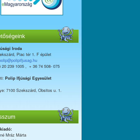
etőségeink
júsági Iroda
kszárd, Piac tér 1. F épület
polip@polipifjusag.hu
6 20 239 1005 , + 36 74 508- 075
ti:
Polip Ifjúsági Egyesület
ye: 7100 Szekszárd, Obsitos u. 1.
sszum
 kiadó:
iné Mráz Márta