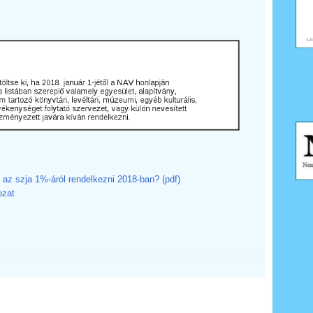
 az szja 1%-áról rendelkezni 2018-ban? (pdf)
ozat