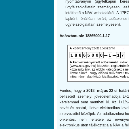
nyomtatványon (ügyfélkapun ker
ügyfélszolgálatain személyesen, lezá
letölthető a NAV weboldaláról. A 17E
lapként, önállóan lezárt, adóazonos
ügyfélszolgálatain személyesen).
Adószámunk: 18865000-1-17
Fontos, hogy a
2018. május 22-ei határ
befizetett személyi jövedelemadója 1+
kérelemmel sem mentheti ki. Az 1+1%-ró
nevét és postai, illetve elektronikus lev
szervezettel közöljék. Az adatkezelési ho
önkéntes, nem feltétele az érvényes
elektronikus úton tájékoztatja a NAV a fel