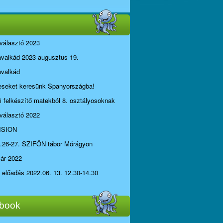
választó 2023
avalkád 2023 augusztus 19.
avalkád
seket keresünk Spanyországba!
li felkészítő matekból 8. osztályosoknak
választó 2022
ISION
.26-27. SZIFÖN tábor Mórágyon
yár 2022
i előadás 2022.06. 13. 12.30-14.30
book