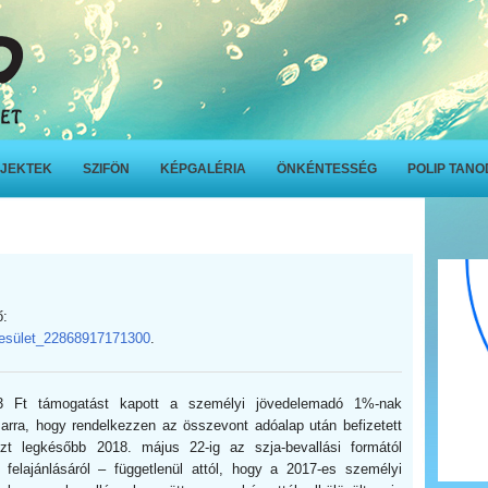
JEKTEK
SZIFÖN
KÉPGALÉRIA
ÖNKÉNTESSÉG
POLIP TAN
ő:
esület_22868917171300
.
3 Ft támogatást kapott a személyi jövedelemadó 1%-nak
n arra, hogy rendelkezzen az összevont adóalap után befizetett
zt legkésőbb 2018. május 22-ig az szja-bevallási formától
felajánlásáról – függetlenül attól, hogy a 2017-es személyi