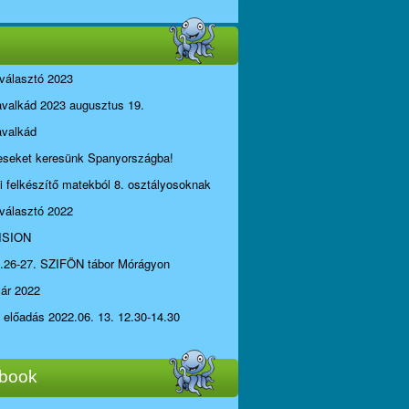
választó 2023
avalkád 2023 augusztus 19.
avalkád
seket keresünk Spanyországba!
li felkészítő matekból 8. osztályosoknak
választó 2022
ISION
.26-27. SZIFÖN tábor Mórágyon
yár 2022
i előadás 2022.06. 13. 12.30-14.30
book