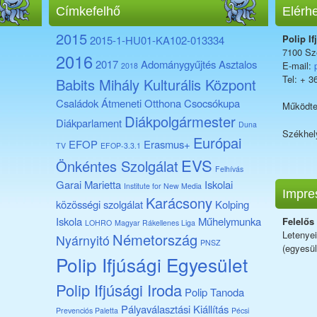
Címkefelhő
Elérh
2015
Polip If
2015-1-HU01-KA102-013334
7100 Sze
2016
2017
Adománygyűjtés
Asztalos
E-mail:
2018
Tel: + 3
Babits Mihály Kulturális Központ
Családok Átmeneti Otthona
Csocsókupa
Működte
Diákpolgármester
Diákparlament
Duna
Székhel
Európai
EFOP
Erasmus+
TV
EFOP-3.3.1
EVS
Önkéntes Szolgálat
Felhívás
Garai Marietta
Iskolai
Institute for New Media
Impre
Karácsony
közösségi szolgálat
Kolping
Iskola
Műhelymunka
Felelős
LOHRO
Magyar Rákellenes Liga
Letenye
Németország
Nyárnyitó
PNSZ
(egyesül
Polip Ifjúsági Egyesület
Polip Ifjúsági Iroda
Polip Tanoda
Pályaválasztási Kiállítás
Prevenciós Paletta
Pécsi