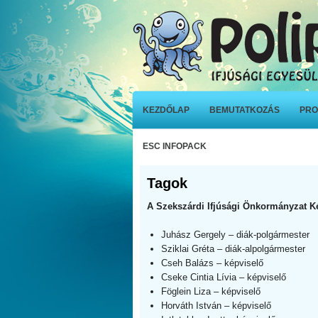
KEZDŐLAP
BEMUTATKOZÁS
PRO
ESC INFOPACK
Tagok
A Szekszárdi Ifjúsági Önkormányzat Kép
Juhász Gergely – diák-polgármester
Sziklai Gréta – diák-alpolgármester
Cseh Balázs – képviselő
Cseke Cintia Lívia – képviselő
Föglein Liza – képviselő
Horváth István – képviselő