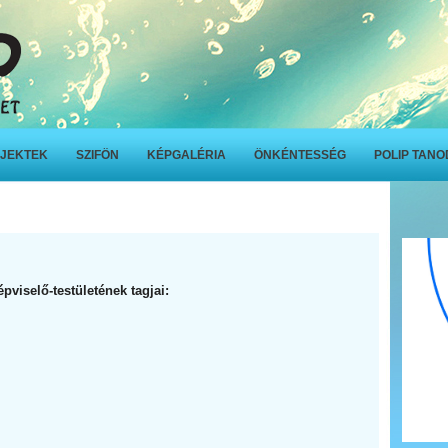
JEKTEK
SZIFÖN
KÉPGALÉRIA
ÖNKÉNTESSÉG
POLIP TAN
viselő-testületének tagjai: