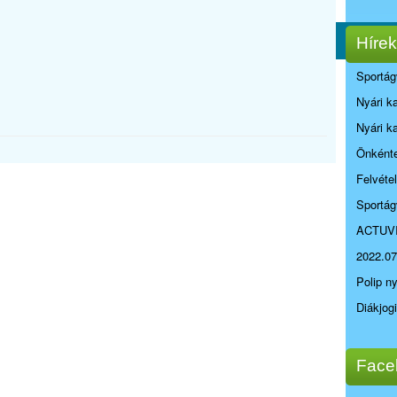
Hírek
Sportág
Nyári k
Nyári k
Önkénte
Felvéte
Sportág
ACTUV
2022.07
Polip n
Diákjog
Face