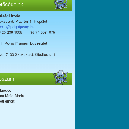
etőségeink
júsági Iroda
kszárd, Piac tér 1. F épület
polip@polipifjusag.hu
6 20 239 1005 , + 36 74 508- 075
ti:
Polip Ifjúsági Egyesület
ye: 7100 Szekszárd, Obsitos u. 1.
sszum
 kiadó:
iné Mráz Márta
eti elnök)