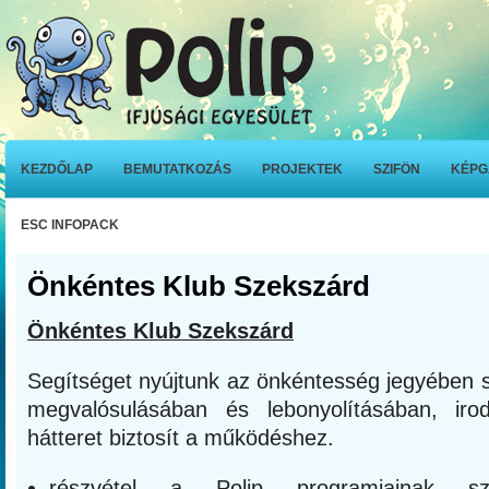
KEZDŐLAP
BEMUTATKOZÁS
PROJEKTEK
SZIFÖN
KÉPG
ESC INFOPACK
Önkéntes Klub Szekszárd
Önkéntes Klub Szekszárd
Segítséget nyújtunk az önkéntesség jegyében 
megvalósulásában és lebonyolításában, irodá
hátteret biztosít a működéshez.
részvétel a Polip programjainak s