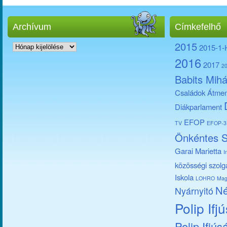
Archívum
Címkefelhő
Archívum
2015
2015-1
2016
2017
2
Babits Mihá
Családok Átmen
Diákparlament
EFOP
TV
EFOP-3.
Önkéntes S
Garai Marietta
I
közösségi szolg
Iskola
LOHRO
Mag
Né
Nyárnyitó
Polip Ifj
Polip Ifjús