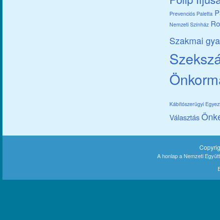
P
Prevenciós Paletta
Ro
Nemzeti Színház
Szakmai gya
Szekszár
Önkorm
Kábítószerügyi Egye
Önk
Választás
Copyri
A honlap a Nemzeti Együt