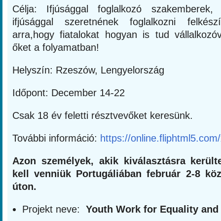
Célja: Ifjúsággal foglalkozó szakemberek, 
ifjúsággal szeretnének foglalkozni felkész
arra,hogy fiatalokat hogyan is tud vállalkozó
őket a folyamatban!
Helyszín: Rzeszów, Lengyelország
Időpont: December 14-22
Csak 18 év feletti résztvevőket keresünk.
További információ:
https://online.fliphtml5.c
Azon személyek, akik kiválasztásra került
kell venniük Portugáliában február 2-8 kö
úton.
Projekt neve:
Youth Work for Equality and