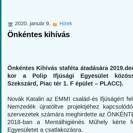
2020. január 9.
Hírek
Önkéntes kihívás
Önkéntes Kihívás staféta átadására 2019.de
kor a Polip Ifjúsági Egyesület közös
Szekszárd, Piac tér 1. F épület – PLACC).
Novák Katalin az EMMI család-és ifjúságért fele
Nemzedék újratöltve projektjéhez kapcsolód
szervezetek számára meghirdette az ÖNKÉNT
2018-ban a Mentálhigiénés Műhely kérte f
Egyesületet a csatlakozásra.