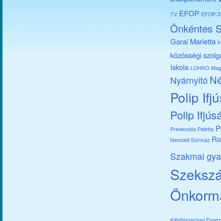
EFOP
TV
EFOP-3.
Önkéntes S
Garai Marietta
I
közösségi szolg
Iskola
LOHRO
Mag
Né
Nyárnyitó
Polip Ifj
Polip Ifjús
P
Prevenciós Paletta
Ro
Nemzeti Színház
Szakmai gya
Szekszár
Önkorm
Kábítószerügyi Egye