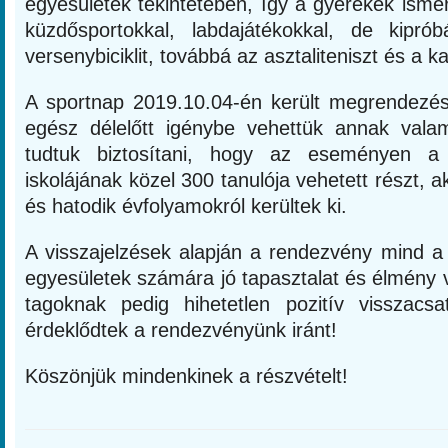
egyesületek tekintetében, így a gyerekek isme
küzdősportokkal, labdajátékokkal, de kipróbá
versenybiciklit, továbbá az asztaliteniszt és a k
A sportnap 2019.10.04-én került megrendezés
egész délelőtt igénybe vehettük annak vala
tudtuk biztosítani, hogy az eseményen a 
iskolájának közel 300 tanulója vehetett részt, a
és hatodik évfolyamokról kerültek ki.
A visszajelzések alapján a rendezvény mind 
egyesületek számára jó tapasztalat és élmény 
tagoknak pedig hihetetlen pozitív visszacs
érdeklődtek a rendezvényünk iránt!
Köszönjük mindenkinek a részvételt!