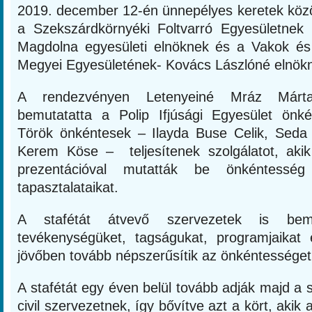
2019. december 12-én ünnepélyes keretek közöt
a Szekszárdkörnyéki Foltvarró Egyesületnek
Magdolna egyesületi elnöknek és a Vakok és
Megyei Egyesületének- Kovács Lászlóné elnök
A rendezvényen Letenyeiné Mráz Márta
bemutatatta a Polip Ifjúsági Egyesület önk
Török önkéntesek – Ilayda Buse Celik, Seda
Kerem Köse – teljesítenek szolgálatot, akik
prezentációval mutatták be önkéntesség 
tapasztalataikat.
A stafétát átvevő szervezetek is bemu
tevékenységüket, tagságukat, programjaikat 
jövőben tovább népszerűsítik az önkéntességet
A stafétát egy éven belül tovább adják majd a 
civil szervezetnek, így bővítve azt a kört, akik