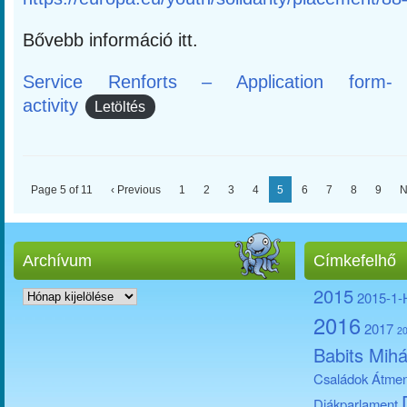
Bővebb információ itt.
Service Renforts – Application form-
activity
Letöltés
Page 5 of 11
‹ Previous
1
2
3
4
5
6
7
8
9
N
Archívum
Címkefelhő
Archívum
2015
2015-1
2016
2017
2
Babits Mihá
Családok Átmen
Diákparlament