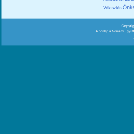
Önk
Választás
Copyri
A honlap a Nemzeti Együt