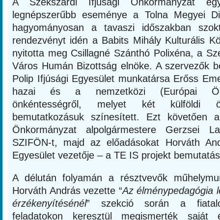
A Szekszárdi Ifjúsági Önkormányzat eg
legnépszerűbb eseménye a Tolna Megyei Di
hagyományosan a tavaszi időszakban szok
rendezvényt idén a Babits Mihály Kulturális 
nyitotta meg Csillagné Szánthó Polixéna, a S
Város Humán Bizottság elnöke. A szervezők 
Polip Ifjúsági Egyesület munkatársa Erőss Eme
hazai és a nemzetközi (Európai Önk
önkéntességről, melyet két külföldi ön
bemutatkozásuk színesített. Ezt követően a
Önkormányzat alpolgármestere Gerzsei L
SZIFÖN-t, majd az előadásokat Horváth An
Egyesület vezetője – a TE IS projekt bemutatás
A délután folyamán a résztvevők műhelymun
Horváth András vezette “
Az élménypedagógia l
érzékenyítésénél
” szekció során a fiatalo
feladatokon keresztül megismerték saját é