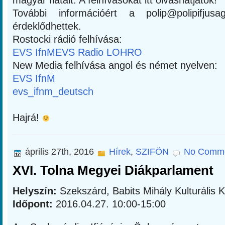
magyar fiatalt. A felhívásokat itt olvashatjátok!
További információért a polip@polipifjus
érdeklődhettek.
Rostocki rádió felhívása:
EVS IfnM
EVS Radio LOHRO
New Media felhívása angol és német nyelven:
EVS IfnM
evs_ifnm_deutsch
Hajrá!
április 27th, 2016
Hírek
,
SZIFÖN
No Comme
XVI. Tolna Megyei Diákparlament
Helyszín:
Szekszárd, Babits Mihály Kulturális 
Időpont:
2016.04.27. 10:00-15:00