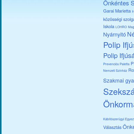
Önkéntes S
Garai Marietta
I
közösségi szolg
Iskola
LOHRO
Mag
Né
Nyárnyitó
Polip Ifj
Polip Ifjús
P
Prevenciós Paletta
Ro
Nemzeti Színház
Szakmai gya
Szekszár
Önkorm
Kábítószerügyi Egye
Önk
Választás