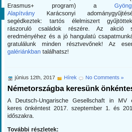
Erasmus+ program) a
Gyöng
Alapítvány
Karácsonyi adománygyűjtésé
segédkeztek: tartós élelmiszert gyűjtött
rászoruló családok részére. Az akció 
eredményéhez és a jó hangulatú csapatmunk
gratulálunk minden résztvevőnek! Az ese
galériánkban
találhatsz!
június 12th, 2017
Hírek
No Comments »
Németországba keresünk önkénte
A Deutsch-Ungarische Gesellschaft in MV 
keres önkéntest 2017. szeptember 1. és 2018
időszakra.
További részletek: