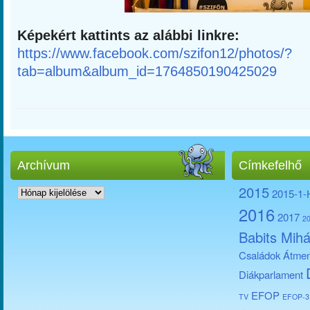
Képekért kattints az alábbi linkre:
https://www.facebook.com/szifon12/photos/?
tab=album&album_id=1764850190425029
Archívum
Címkefelhő
Archívum
2015
2015-1
2016
2017
2
Babits Mihá
Családok Átmen
Diákparlament
EFOP
TV
EFOP-3.