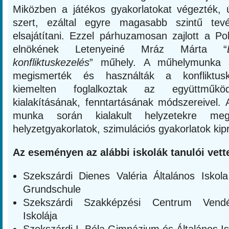
Miközben a játékos gyakorlatokat végezték, ú
szert, ezáltal egyre magasabb szintű tev
elsajátítani. Ezzel párhuzamosan zajlott a Pol
elnökének Letenyeiné Mráz Márta “
konfliktuskezelés
” műhely. A műhelymunka 
megismerték és használták a konfliktusk
kiemelten foglalkoztak az együttműköd
kialakításának, fenntartásának módszereivel. 
munka során kialakult helyzetekre mego
helyzetgyakorlatok, szimulációs gyakorlatok kipr
Az eseményen az alábbi iskolák tanulói vette
Szekszárdi Dienes Valéria Általános Iskol
Grundschule
Szekszárdi Szakképzési Centrum Vendé
Iskolája