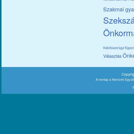
Szakmai gya
Szekszár
Önkorm
Kábítószerügyi Egye
Önk
Választás
Copyri
A honlap a Nemzeti Együt