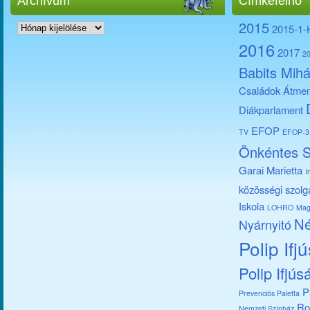
Archívum
Címkefelhő
Archívum
2015
2015-1
2016
2017
2
Babits Mihá
Családok Átmen
Diákparlament
EFOP
TV
EFOP-3.
Önkéntes S
Garai Marietta
I
közösségi szolg
Iskola
LOHRO
Mag
Né
Nyárnyitó
Polip Ifj
Polip Ifjús
P
Prevenciós Paletta
Ro
Nemzeti Színház