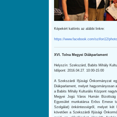
Képekért kattints az alábbi linkre:
https://www.facebook.com/szifon12/ph
XVI. Tolna Megyei Diákparlament
Helyszín: Szekszárd, Babits Mihály Kultu
Időpont: 2016.04.27. 10:00-15:00
A Szekszárdi Ifjúsági Önkormányzat e
Diákparlament, melyet hagyományosan a
a Babits Mihály Kulturális Központ nagy
Megyei Jogú Város Humán Bizottság e
Egyesület munkatársa Erőss Emese ta
Szolgálat) önkéntességről, melyet két 
követően a Szekszárdi Ifjúsági Önkorm