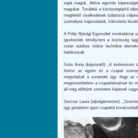
saját maguk, illetve egymás képességei
magukat. Továbbá a közösségépítő tábor
megfelelő viselkedések tudatossá váljana
személyes kapcsolatok, kölcsönös bizal
A Polip Ifjúsági Egyesület munkatársai a 
igyekeztek elmélyíteni a közösség tagj
során outdoor, indoor technikai elemek
hatékonyak.
Soós Anna (képviselő):
„A kedvencem a 
fontos az egyén és a csapat szempon
megvitattuk a sorrendet úgy, hogy az 
megismerhettem a csapattársaimat és me
áll még előttünk szerintem képesek vagy
Gerzsei Laura (alpolgármester):
„Szerin
úgy gondolom igazi csapattá kovácsolódtu