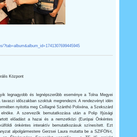
otos/?tab=album&album_id=1741307699445945
rális Központ
gyik legnagyobb és legnépszerűbb eseménye a Tolna Megyei
 tavaszi időszakban szoktuk megrendezni. A rendezvényt idén
termében nyitotta meg Csillagné Szánthó Polixéna, a Szekszárd
lnöke. A szervezők bemutatkozása után a Polip Ifjúsági
rtott előadást a hazai és a nemzetközi (Európai Önkéntes
külföldi önkéntes interaktív bemutatkozásuk színesített. Ezt
ányzat alpolgármestere Gerzsei Laura mutatta be a SZIFÖN-t,