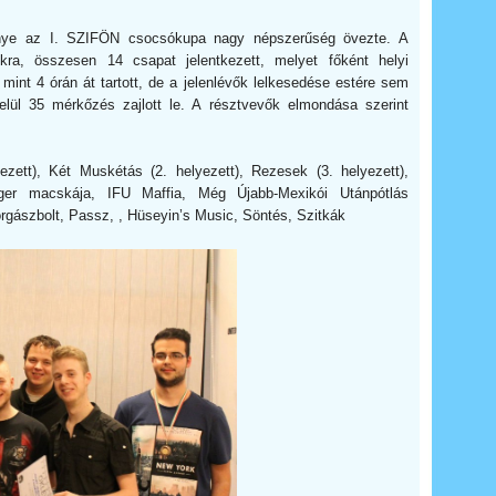
vénye az I. SZIFÖN csocsókupa nagy népszerűség övezte. A
kra, összesen 14 csapat jelentkezett, melyet főként helyi
mint 4 órán át tartott, de a jelenlévők lelkesedése estére sem
elül 35 mérkőzés zajlott le. A résztvevők elmondása szerint
ezett), Két Muskétás (2. helyezett), Rezesek (3. helyezett),
ger macskája, IFU Maffia, Még Újabb-Mexikói Utánpótlás
rgászbolt, Passz, , Hüseyin’s Music, Söntés, Szitkák