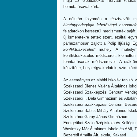
majd az előadásokat Horváth Andrá
bemutatásával zárta.
A délután folyamán a résztvevők mű
élménypedagógia lehetőségei csoportok
feladatokon keresztül megismerték saját 
új ismeretekre tettek szert, ezáltal eg
párhuzamosan zajlott a Polip Ifjúsági E
konfliktuskezelés
” műhely. A műhelym
konfliktuskezelés módszereit, kiemelten
fenntartásának módszereivel. A diák-ö
készítése, helyzetgyakorlatok, szimuláció
Az eseményen az alábbi iskolák tanulói v
Szekszárdi Dienes Valéria Általános Isko
Szekszárdi Szakképzési Centrum Vendég
Szekszárdi I. Béla Gimnázium és Általán
Szekszárdi Szakképzési Centrum Bezeré
Szekszárdi Babits Mihály Általános Iskol
Szekszárdi Garay János Gimnázium
Energetikai Szakközépiskola és Kollégi
Wosinsky Mór Általános Iskola és AMI, T
Bezerédi Amália Ált.Iskola, Kakasd