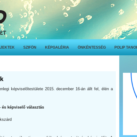
JEKTEK
SZIFÖN
KÉPGALÉRIA
ÖNKÉNTESSÉG
POLIP TAN
ek
nlegi képviselőtestülete 2015. december 16-án állt fel, élén a
 és képviselő választás
ekszárd