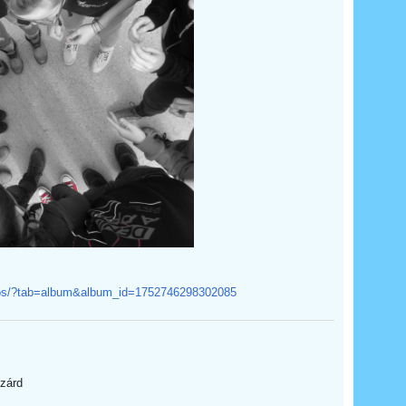
otos/?tab=album&album_id=1752746298302085
szárd