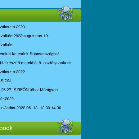
választó 2023
avalkád 2023 augusztus 19.
avalkád
seket keresünk Spanyországba!
li felkészítő matekból 8. osztályosoknak
választó 2022
ISION
.26-27. SZIFÖN tábor Mórágyon
yár 2022
i előadás 2022.06. 13. 12.30-14.30
book