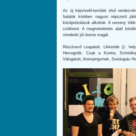
Az új képviselő-testület első rendez
fiatalok körében nagyon népszerű játé
középiskolások alkottak. A verseny több 
csökkent. A megmérettetés alatt körülb
mindenki jól érezte magát.
Résztvevő csapatok: Likkerték (1. hely
Hercegnők, Csak a Kontra, Schrödin
Válogatott, Atompingvinek, Sorskapás Ho