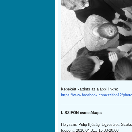
Képekért kattints az alábbi linkre:
https://www.facebook.com/szifon12/ph
l. SZIFÖN csocsókupa
Helyszín: Polip Ifjúsági Egyesület, Szek
Időpont: 2016.04.01., 15:00-20:00