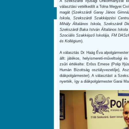
A Szekszárdi Ifjúsági Önkormányzat ké
választási vetélkedőt a Tolna Megyei Civi
magát (
Szekszárdi Garay János Gimnáz
Iskola, Szekszárdi Szakképzési Centr
Mihály Általános Iskola, Szekszárdi Di
Szekszárdi Baka István Általános Iskol
Szociális Szakképző Iskolája, FM DASz
és Kollégium
).
A választás Dr. Haág Éva alpolgármester
állt: játékos, helyismereti-műveltségi és
zsűri értékelte: Erőss Emese (Polip If
Humán Bizottság osztályvezetője), Asz
diákpolgármester). A választást a Szeks
nyerték, így a diákpolgármester Garai Mari