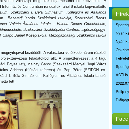
tévente választja meg diákpolgármesterét és képviselőit. A
l Információs Centrumban rendeztük, ahol 8 iskola képviseltette
ium, Szekszárdi I. Béla Gimnázium, Kollégium és Általános
Hírek
um Bezerédj István Szakképző Iskolája, Szekszárdi Babits
enes Valéria Általános Iskola – Valeria Dienes Grundschule,
Sportág
a Grundschule, Szekszárdi Szakképzési Centrum Egészségügyi-
Nyári k
K Csapó Dániel Középiskola, Mezőgazdasági Szakképző Iskola
Nyári k
Önkénte
 megnyitójával kezdődött. A választási vetélkedő három részből
Felvéte
 projekttervezési feladatokból állt. A projekttervezést a 4 tagú
júsági Egyesület), Majnay Gábor (Szekszárd Megyei Jogú Város
Sportág
talos Adrienn (Ifjúsági referens) és Pap Péter (SZIFÖN ex-
ACTUV
zárdi I. Béla Gimnázium, Kollégium és Általános Iskola tanulói
etta lett.
2022.07
Polip n
Diákjog
Face