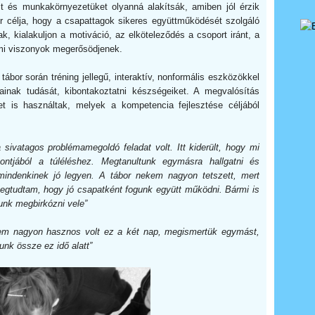
t és munkakörnyezetüket olyanná alakítsák, amiben jól érzik
 célja, hogy a csapattagok sikeres együttműködését szolgáló
k, kialakuljon a motiváció, az elköteleződés a csoport iránt, a
mi viszonyok megerősödjenek.
tábor során tréning jellegű, interaktív, nonformális eszközökkel
ainak tudását, kibontakoztatni készségeiket. A megvalósítás
et is használtak, melyek a kompetencia fejlesztése céljából
sivatagos problémamegoldó feladat volt. Itt kiderült, hogy mi
tjából a túléléshez. Megtanultunk egymásra hallgatni és
mindenkinek jó legyen. A tábor nekem nagyon tetszett, mert
gtudtam, hogy jó csapatként fogunk együtt működni. Bármi is
unk megbirkózni vele”
tem nagyon hasznos volt ez a két nap, megismertük egymást,
nk össze ez idő alatt”