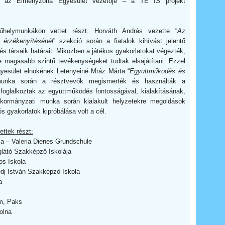
s az Élményzóna Egyesület vezetője – a TE IS projekt
helymunkákon vettet részt. Horváth András vezette “
Az
 érzékenyítésénél
” szekció során a fiatalok kihívást jelentő
és társaik határait. Miközben a játékos gyakorlatokat végezték,
yre magasabb szintű tevékenységeket tudtak elsajátítani. Ezzel
gyesület elnökének Letenyeiné Mráz Márta “
Együttműködés és
unka során a résztvevők megismerték és használták a
 foglalkoztak az együttműködés fontosságával, kialakításának,
nkormányzati munka során kialakult helyzetekre megoldások
s gyakorlatok kipróbálása volt a cél.
ettek részt:
la – Valeria Dienes Grundschule
látó Szakképző Iskolája
os Iskola
dj István Szakképző Iskola
a
um, Paks
olna