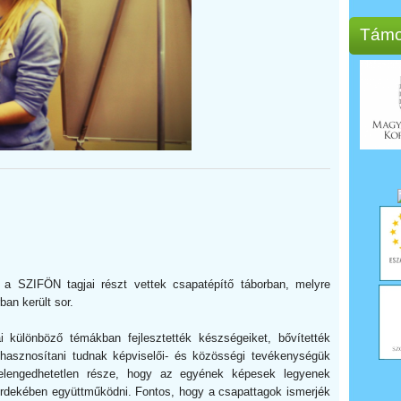
Támo
a SZIFÖN tagjai részt vettek csapatépítő táborban, melyre
an került sor.
ai különböző témákban fejlesztették készségeiket, bővítették
 hasznosítani tudnak képviselői- és közösségi tevékenységük
elengedhetetlen része, hogy az egyének képesek legyenek
érdekében együttműködni. Fontos, hogy a csapattagok ismerjék