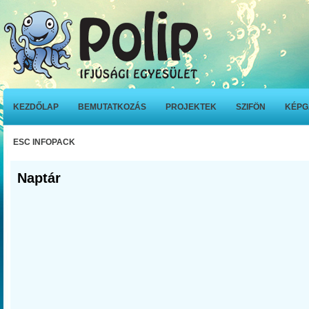
KEZDŐLAP
BEMUTATKOZÁS
PROJEKTEK
SZIFÖN
KÉPG
ESC INFOPACK
Naptár