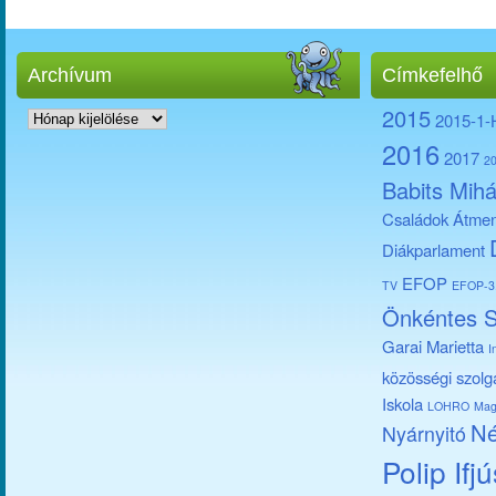
Archívum
Címkefelhő
Archívum
2015
2015-1
2016
2017
2
Babits Mihá
Családok Átmen
Diákparlament
EFOP
TV
EFOP-3.
Önkéntes S
Garai Marietta
I
közösségi szolg
Iskola
LOHRO
Mag
Né
Nyárnyitó
Polip Ifj