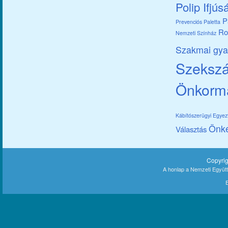
Polip Ifjús
P
Prevenciós Paletta
Ro
Nemzeti Színház
Szakmai gya
Szekszár
Önkorm
Kábítószerügyi Egye
Önk
Választás
Copyri
A honlap a Nemzeti Együt