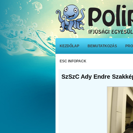
KEZDŐLAP
BEMUTATKOZÁS
PRO
ESC INFOPACK
SzSzC Ady Endre Szakkép