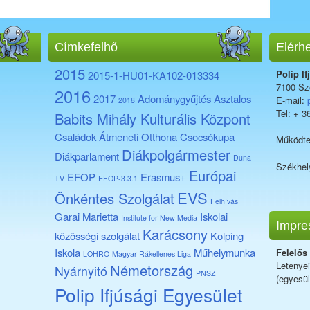
Címkefelhő
Elérh
2015
Polip If
2015-1-HU01-KA102-013334
7100 Sze
2016
2017
Adománygyűjtés
Asztalos
E-mail:
2018
Tel: + 3
Babits Mihály Kulturális Központ
Családok Átmeneti Otthona
Csocsókupa
Működte
Diákpolgármester
Diákparlament
Duna
Székhel
Európai
EFOP
Erasmus+
TV
EFOP-3.3.1
EVS
Önkéntes Szolgálat
Felhívás
Garai Marietta
Iskolai
Institute for New Media
Impre
Karácsony
közösségi szolgálat
Kolping
Iskola
Műhelymunka
Felelős
LOHRO
Magyar Rákellenes Liga
Letenye
Németország
Nyárnyitó
PNSZ
(egyesül
Polip Ifjúsági Egyesület