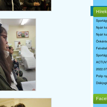
Hírek
Sportág
Nyári k
Nyári k
Önkénte
Felvéte
Sportág
ACTUV
2022.07
Polip n
Diákjog
Face