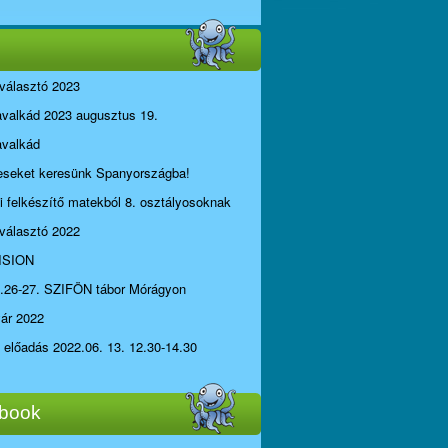
választó 2023
avalkád 2023 augusztus 19.
avalkád
seket keresünk Spanyországba!
li felkészítő matekból 8. osztályosoknak
választó 2022
ISION
.26-27. SZIFÖN tábor Mórágyon
yár 2022
i előadás 2022.06. 13. 12.30-14.30
book