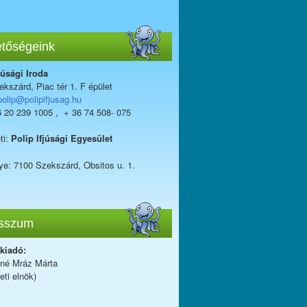
etőségeink
júsági Iroda
kszárd, Piac tér 1. F épület
polip@polipifjusag.hu
6 20 239 1005 , + 36 74 508- 075
ti:
Polip Ifjúsági Egyesület
ye: 7100 Szekszárd, Obsitos u. 1.
sszum
 kiadó:
iné Mráz Márta
eti elnök)