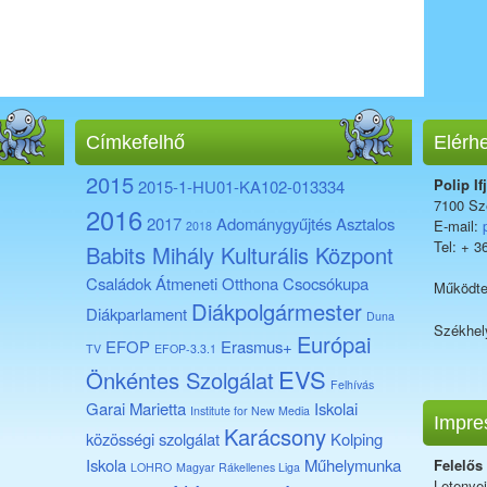
Címkefelhő
Elérh
2015
Polip If
2015-1-HU01-KA102-013334
7100 Sze
2016
2017
Adománygyűjtés
Asztalos
E-mail:
2018
Tel: + 3
Babits Mihály Kulturális Központ
Családok Átmeneti Otthona
Csocsókupa
Működte
Diákpolgármester
Diákparlament
Duna
Székhel
Európai
EFOP
Erasmus+
TV
EFOP-3.3.1
EVS
Önkéntes Szolgálat
Felhívás
Garai Marietta
Iskolai
Institute for New Media
Impre
Karácsony
közösségi szolgálat
Kolping
Iskola
Műhelymunka
Felelős
LOHRO
Magyar Rákellenes Liga
Letenye