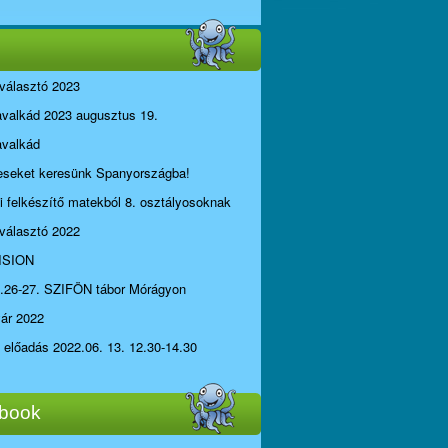
választó 2023
avalkád 2023 augusztus 19.
avalkád
seket keresünk Spanyországba!
li felkészítő matekból 8. osztályosoknak
választó 2022
ISION
.26-27. SZIFÖN tábor Mórágyon
yár 2022
i előadás 2022.06. 13. 12.30-14.30
book