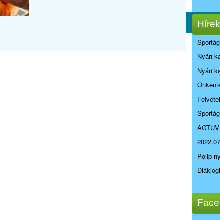
Hírek
Sportág
Nyári k
Nyári k
Önkénte
Felvéte
Sportág
ACTUV
2022.07
Polip n
Diákjog
Face