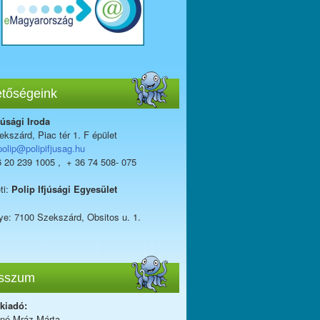
etőségeink
júsági Iroda
kszárd, Piac tér 1. F épület
polip@polipifjusag.hu
6 20 239 1005 , + 36 74 508- 075
ti:
Polip Ifjúsági Egyesület
ye: 7100 Szekszárd, Obsitos u. 1.
sszum
 kiadó:
iné Mráz Márta