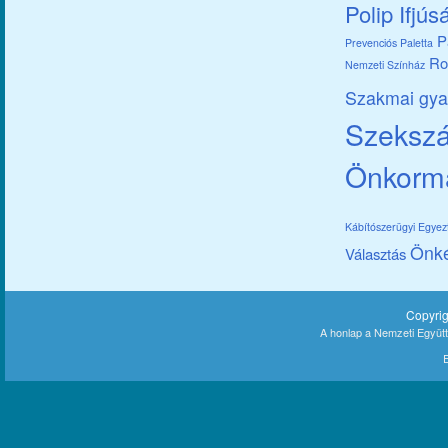
Polip Ifjús
P
Prevenciós Paletta
Ro
Nemzeti Színház
Szakmai gya
Szekszár
Önkorm
Kábítószerügyi Egye
Önk
Választás
Copyri
A honlap a Nemzeti Együt