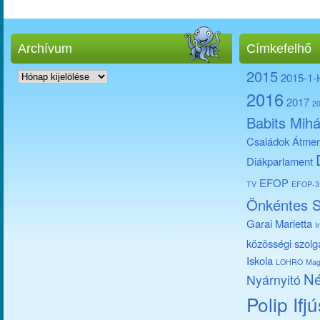
Archívum
Címkefelhő
Archívum
2015
2015-1
2016
2017
2
Babits Mihá
Családok Átmen
Diákparlament
EFOP
TV
EFOP-3.
Önkéntes S
Garai Marietta
I
közösségi szolg
Iskola
LOHRO
Mag
Né
Nyárnyitó
Polip Ifj