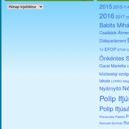
Archívum
2015
2015-1
2016
2017
2
Babits Mihá
Családok Átmen
Diákparlament
EFOP
TV
EFOP-3.
Önkéntes S
Garai Marietta
I
közösségi szolg
Iskola
LOHRO
Mag
Né
Nyárnyitó
Polip Ifj
Polip Ifjús
P
Prevenciós Paletta
Ro
Nemzeti Színház