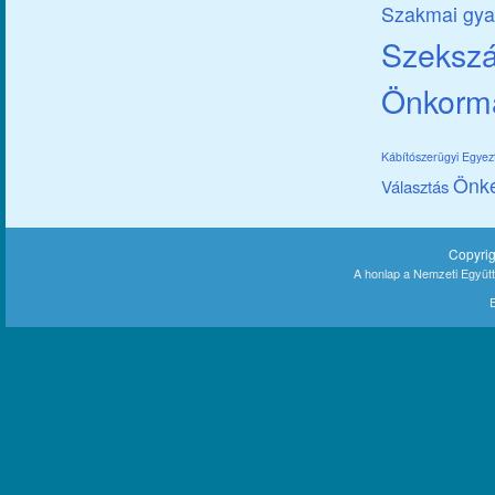
Szakmai gya
Szekszár
Önkorm
Kábítószerügyi Egye
Önk
Választás
Copyri
A honlap a Nemzeti Együt