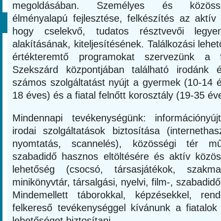
megoldásában. Személyes és közössé
élményalapú fejlesztése, felkészítés az aktív
hogy cselekvő, tudatos résztvevői legye
alakításának, kiteljesítésének. Találkozási lehe
értékteremtő programokat szervezünk a fi
Szekszárd központjában található irodánk 
számos szolgáltatást nyújt a gyermek (10-14 év
18 éves) és a fiatal felnőtt korosztály (19-35 é
Mindennapi tevékenységünk: információnyú
irodai szolgáltatások biztosítása (internetha
nyomtatás, scannelés), közösségi tér m
szabadidő hasznos eltöltésére és aktív közös
lehetőség (csocsó, társasjátékok, szakm
minikönyvtár, társalgási, nyelvi, film-, szabadid
Mindemellett táborokkal, képzésekkel, rend
felkereső tevékenységgel kívánunk a fiatalo
lehetőséget biztosítani.