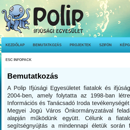
KEZDŐLAP
BEMUTATKOZÁS
PROJEKTEK
SZIFÖN
KÉPG
ESC INFOPACK
Bemutatkozás
A Polip Ifjúsági Egyesületet fiatalok és ifjúság
2004-ben, amely folytatta az 1998-ban létreh
Információs és Tanácsadó Iroda tevékenységét
Megyei Jogú Város Önkormányzatával feladat
alapján működünk együtt. Célunk a fiatalo
segítségnyújtás a mindennapi életük során 