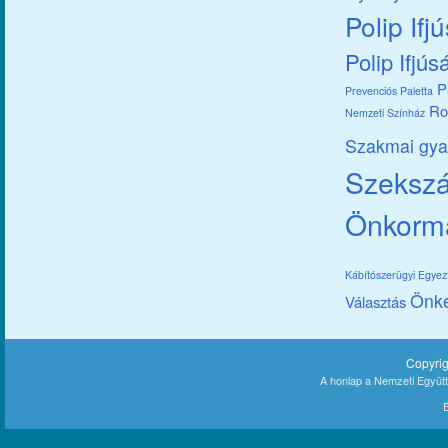
Polip Ifj
Polip Ifjús
P
Prevenciós Paletta
Ro
Nemzeti Színház
Szakmai gya
Szekszár
Önkorm
Kábítószerügyi Egye
Önk
Választás
Copyri
A honlap a Nemzeti Együt