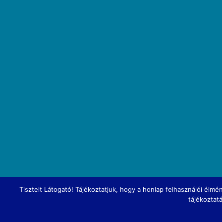
Tisztelt Látogató! Tájékoztatjuk, hogy a honlap felhasználói él
tájékoztat