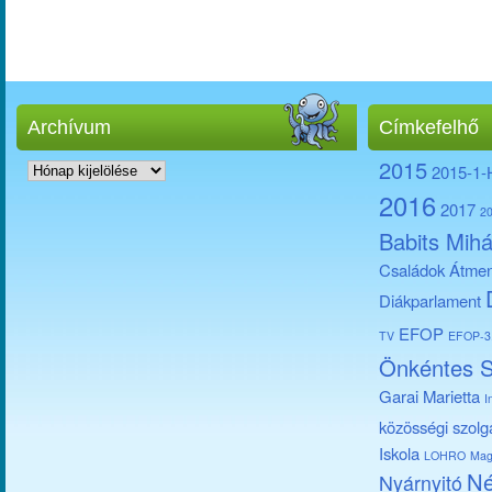
Archívum
Címkefelhő
Archívum
2015
2015-1
2016
2017
2
Babits Mihá
Családok Átmen
Diákparlament
EFOP
TV
EFOP-3.
Önkéntes S
Garai Marietta
I
közösségi szolg
Iskola
LOHRO
Mag
Né
Nyárnyitó