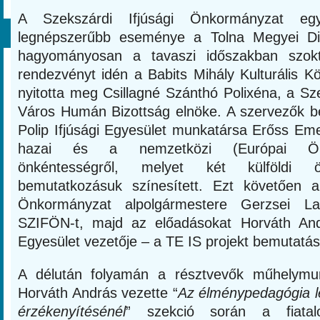
A Szekszárdi Ifjúsági Önkormányzat eg
legnépszerűbb eseménye a Tolna Megyei Di
hagyományosan a tavaszi időszakban szok
rendezvényt idén a Babits Mihály Kulturális 
nyitotta meg Csillagné Szánthó Polixéna, a S
Város Humán Bizottság elnöke. A szervezők 
Polip Ifjúsági Egyesület munkatársa Erőss Eme
hazai és a nemzetközi (Európai Önk
önkéntességről, melyet két külföldi ön
bemutatkozásuk színesített. Ezt követően a
Önkormányzat alpolgármestere Gerzsei L
SZIFÖN-t, majd az előadásokat Horváth An
Egyesület vezetője – a TE IS projekt bemutatás
A délután folyamán a résztvevők műhelymun
Horváth András vezette “
Az élménypedagógia l
érzékenyítésénél
” szekció során a fiatalo