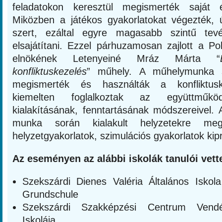
feladatokon keresztül megismerték saját é
Miközben a játékos gyakorlatokat végezték, ú
szert, ezáltal egyre magasabb szintű tev
elsajátítani. Ezzel párhuzamosan zajlott a Pol
elnökének Letenyeiné Mráz Márta “
konfliktuskezelés
” műhely. A műhelymunka 
megismerték és használták a konfliktusk
kiemelten foglalkoztak az együttműköd
kialakításának, fenntartásának módszereivel. 
munka során kialakult helyzetekre mego
helyzetgyakorlatok, szimulációs gyakorlatok kipr
Az eseményen az alábbi iskolák tanulói vette
Szekszárdi Dienes Valéria Általános Iskol
Grundschule
Szekszárdi Szakképzési Centrum Vendé
Iskolája