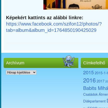
Képekért kattints az alábbi linkre:
https://www.facebook.com/szifon12/photos/?
tab=album&album_id=1764850190425029
Archívum
Címkefelhő
Archívum
2015
2015-1
2016
2017
2
Babits Mihá
Családok Átmen
Diákparlament