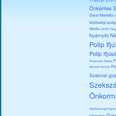
EFOP
TV
EFOP-3.
Önkéntes S
Garai Marietta
I
közösségi szolg
Iskola
LOHRO
Mag
Né
Nyárnyitó
Polip Ifj
Polip Ifjús
P
Prevenciós Paletta
Ro
Nemzeti Színház
Szakmai gya
Szekszár
Önkorm
Kábítószerügyi Egye
Önk
Választás