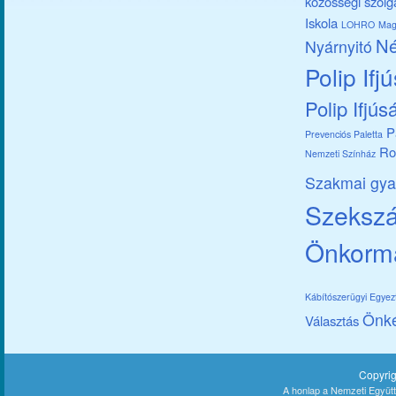
közösségi szolg
Iskola
LOHRO
Mag
Né
Nyárnyitó
Polip Ifj
Polip Ifjús
P
Prevenciós Paletta
Ro
Nemzeti Színház
Szakmai gya
Szekszár
Önkorm
Kábítószerügyi Egye
Önk
Választás
Copyri
A honlap a Nemzeti Együt