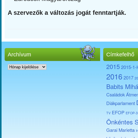
A szervezők a változás jogát fenntartják.
Archívum
Címkefelhő
Archívum
2015
2015-1
2016
2017
2
Babits Mihá
Családok Átmen
Diákparlament
EFOP
TV
EFOP-3.
Önkéntes S
Garai Marietta
I