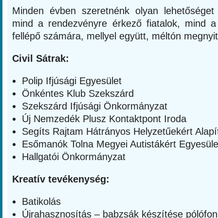
Minden évben szeretnénk olyan lehetőséget 
mind a rendezvényre érkező fiatalok, mind a 
fellépő számára, mellyel együtt, méltón megnyit
Civil Sátrak:
Polip Ifjúsági Egyesület
Önkéntes Klub Szekszárd
Szekszárd Ifjúsági Önkormányzat
Új Nemzedék Plusz Kontaktpont Iroda
Segíts Rajtam Hátrányos Helyzetűekért Alapí
Esőmanók Tolna Megyei Autistákért Egyesüle
Hallgatói Önkormányzat
Kreatív tevékenység:
Batikolás
Újrahasznosítás – babzsák készítése pólófon