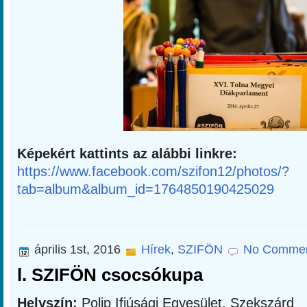
Képekért kattints az alábbi linkre:
https://www.facebook.com/szifon12/photos/?
tab=album&album_id=1764850190425029
április 1st, 2016
Hírek
,
SZIFÖN
No Commen
l. SZIFÖN csocsókupa
Helyszín:
Polip Ifjúsági Egyesület, Szekszárd