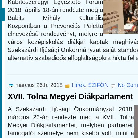
Kábítószerügyi Egyeztető Fórum
2018. április 18-án rendezte meg a
Babits Mihály Kulturális
Központban a Prevenciós Paletta
elnevezésű rendezvényt, melyre a
város középiskolás diákjai kaptak meghív
Szekszárdi Ifjúsági Önkormányzat saját standdal
alternatív szabadidős elfoglaltságokra hívta fel a
március 26th, 2018
Hírek
,
SZIFÖN
No Com
XVII. Tolna Megyei Diákparlament
A Szekszárdi Ifjúsági Önkormányzat 2018.
március 23-án rendezte meg a XVII. Tolna
Megyei Diákparlamentet, melyben partnerei,
támogatói személye nem kisebb volt, mint a