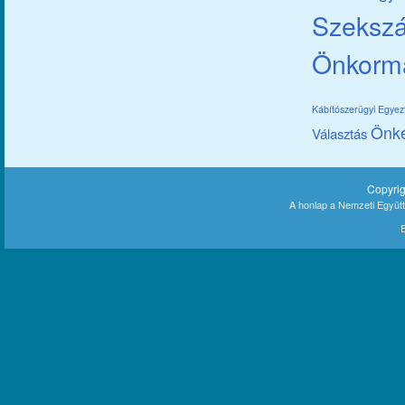
Szekszár
Önkorm
Kábítószerügyi Egye
Önk
Választás
Copyri
A honlap a Nemzeti Együt