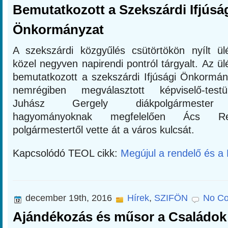
Bemutatkozott a Szekszárdi Ifjúsá
Önkormányzat
A szekszárdi közgyűlés csütörtökön nyílt ül
közel negyven napirendi pontról tárgyalt. Az ü
bemutatkozott a szekszárdi Ifjúsági Önkormán
nemrégiben megválasztott képviselő-testül
Juhász Gergely diákpolgármeste
hagyományoknak megfelelően Ács Re
polgármestertől vette át a város kulcsát.
Kapcsolódó TEOL cikk:
Megújul a rendelő és a 
december 19th, 2016
Hírek
,
SZIFÖN
No C
Ajándékozás és műsor a Családok