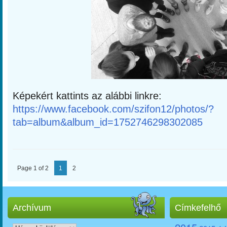
Képekért kattints az alábbi linkre:
https://www.facebook.com/szifon12/photos/?
tab=album&album_id=1752746298302085
Page 1 of 2
1
2
Archívum
Címkefelhő
Archívum