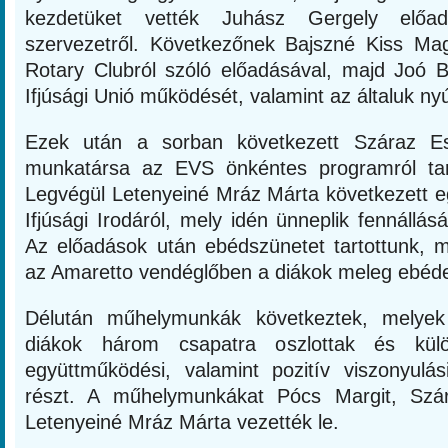
kezdetüket vették Juhász Gergely elő
szervezetről. Következőnek Bajszné Kiss Ma
Rotary Clubról szóló előadásával, majd Joó 
Ifjúsági Unió működését, valamint az általuk nyú
Ezek után a sorban következett Száraz Es
munkatársa az EVS önkéntes programról tart
Legvégül Letenyeiné Mráz Márta következett eg
Ifjúsági Irodáról, mely idén ünneplik fennállás
Az előadások után ebédszünetet tartottunk, m
az Amaretto vendéglőben a diákok meleg ebéde
Délután műhelymunkák következtek, melyek
diákok három csapatra oszlottak és külö
együttműködési, valamint pozitív viszonyulás
részt. A műhelymunkákat Pócs Margit, Szár
Letenyeiné Mráz Márta vezették le.