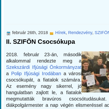
február 26th, 2018
Hírek
,
Rendezvény
,
SZIFÖ
II. SZIFÖN Csocsókupa
2018. február 23-án, második
alkalommal rendezte meg a
Szekszárdi Ifjúsági Önkormányzat
a
Polip Ifjúsági Irodában
a városi
csocsókupát, a fiatalok számára.
Az esemény nagy sikerrel, jó
hangulatban zajlott le, a fiatalok
megmutatták bravúros csocsótudásukat
diákpolgármester a nap végén elismeréssel a