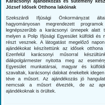
Karácsonyi ajándékozás és sütemény kész
József Idősek Otthona lakóinak
Szekszárdi Ifjúsági Önkormányzat ál
hagyományosan megrendezett programok
legnépszerűbb a karácsonyi ünnepek alatt t
melyen a Polip Ifjúsági Egyesület külföldi és
részt vesznek. A látogatást megelőző napo
ajándékokat készítettünk az idősek otthona
Ezenfelül karácsonyi műsorral készültü
diákpolgármester nyitotta meg az esemény
Egyesület munkatársai, magyar és külföld
szavaltak, karácsonyi dalokat énekeltek idege
téve a műsort. Az ajándékozás jó hangulat
nemcsak a műsort élvezték, de az apró
ajándékoknak is örültek.