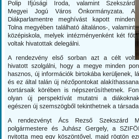
Polip Ifjúsági Iroda, valamint Szekszárd
Megyei Jogú Város Önkormányzata. A
Diákparlamentre meghívást kapott minden
Tolna megyében található általános-, valamint
középiskola, melyek intézményenként két főt
voltak hivatottak delegálni.
A rendezvény első sorban azt a célt volt
hivatott szolgálni, hogy a megye minden pont
hasznos, új információk birtokába kerüljenek, l
és ez által talán új nézőpontokat alakíthassana
kortársaik körében is népszerűsíthetnek. Fon
olyan új perspektívát mutatni a diákokna
egészen új szemszögből tekinthetnek a társada
A rendezvényt Ács Rezső Szekszárd M
polgármestere és Juhász Gergely, a SZIFÖ
nyitotta meg egy köszöntővel, majd rögtön ez