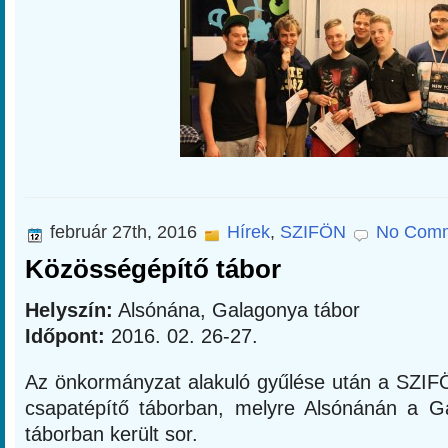
február 27th, 2016
Hírek
,
SZIFÖN
No Comm
Közösségépítő tábor
Helyszín:
Alsónána, Galagonya tábor
Időpont:
2016. 02. 26-27.
Az önkormányzat alakuló gyűlése után a SZIFÖN
csapatépítő táborban, melyre Alsónánán a G
táborban került sor.