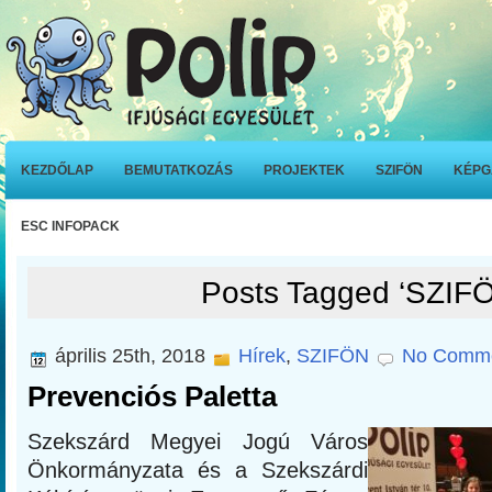
KEZDŐLAP
BEMUTATKOZÁS
PROJEKTEK
SZIFÖN
KÉPG
ESC INFOPACK
Posts Tagged ‘SZIF
április 25th, 2018
Hírek
,
SZIFÖN
No Comme
Prevenciós Paletta
Szekszárd Megyei Jogú Város
Önkormányzata és a Szekszárdi