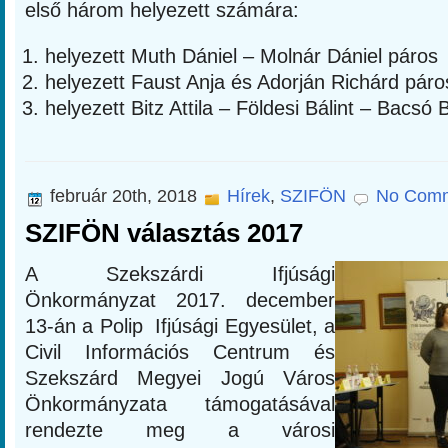
első három helyezett számára:
helyezett Muth Dániel – Molnár Dániel páros
helyezett Faust Anja és Adorján Richárd páro
helyezett Bitz Attila – Földesi Bálint – Bacsó
február 20th, 2018
Hírek
,
SZIFÖN
No Comm
SZIFÖN választás 2017
A Szekszárdi Ifjúsági
Önkormányzat 2017. december
13-án a Polip Ifjúsági Egyesület, a
Civil Információs Centrum és
Szekszárd Megyei Jogú Város
Önkormányzata támogatásával
rendezte meg a városi