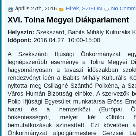
április 27th, 2016
Hírek
,
SZIFÖN
No Comme
XVI. Tolna Megyei Diákparlament
Helyszín:
Szekszárd, Babits Mihály Kulturális 
Időpont:
2016.04.27. 10:00-15:00
A Szekszárdi Ifjúsági Önkormányzat eg
legnépszerűbb eseménye a Tolna Megyei Di
hagyományosan a tavaszi időszakban szok
rendezvényt idén a Babits Mihály Kulturális 
nyitotta meg Csillagné Szánthó Polixéna, a S
Város Humán Bizottság elnöke. A szervezők 
Polip Ifjúsági Egyesület munkatársa Erőss Eme
hazai és a nemzetközi (Európai Önk
önkéntességről, melyet két külföldi ön
bemutatkozásuk színesített. Ezt követően a
Önkormányzat alpolgármestere Gerzsei L