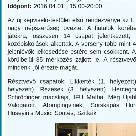
Időpont:
2016.04.01., 15:00-20:00
Az új képviselő-testület első rendezvénye az 
nagy népszerűség övezte. A fiatalok köré
játékra, összesen 14 csapat jelentkezett, 
középiskolások alkottak. A verseny több mint 4 
jelenlévők lelkesedése estére sem csökkent. A
körülbelül 35 mérkőzés zajlott le. A résztvev
mindenki jól érezte magát.
Résztvevő csapatok: Likkerték (1. helyezet
helyezett), Rezesek (3. helyezett), Herceg
Schrödinger macskája, IFU Maffia, Még Újab
Válogatott, Atompingvinek, Sorskapás Hor
Hüseyin’s Music, Söntés, Szitkák