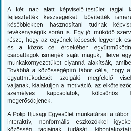
A két nap alatt képviselő-testület tagjai
fejlesztették készségeiket, bővítették isme
későbbiekben hasznosítani tudnak képvis
tevékenységük során is. Egy jól működő szerv
része, hogy az egyének képesek legyenek csa
és a közös cél érdekében együttműködn
csapattagok ismerjék saját maguk, illetve e
munkakörnyezetüket olyanná alakítsák, amibe
Továbbá a közösségépítő tábor célja, hogy a
együttműködését szolgáló megfelelő vise
váljanak, kialakuljon a motiváció, az elkötelező
személyes kapcsolatok, kölcsönös b
megerősödjenek.
A Polip Ifjúsági Egyesület munkatársai a tábor 
interaktív, nonformális eszközökkel igyek
közösség tagjainak tudását, kibontakozta