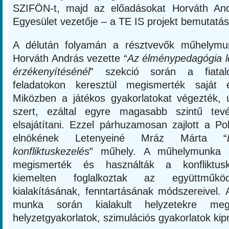
SZIFÖN-t, majd az előadásokat Horváth An
Egyesület vezetője – a TE IS projekt bemutatás
A délután folyamán a résztvevők műhelymun
Horváth András vezette “
Az élménypedagógia l
érzékenyítésénél
” szekció során a fiatalo
feladatokon keresztül megismerték saját é
Miközben a játékos gyakorlatokat végezték, ú
szert, ezáltal egyre magasabb szintű tev
elsajátítani. Ezzel párhuzamosan zajlott a Pol
elnökének Letenyeiné Mráz Márta “
konfliktuskezelés
” műhely. A műhelymunka 
megismerték és használták a konfliktusk
kiemelten foglalkoztak az együttműköd
kialakításának, fenntartásának módszereivel. 
munka során kialakult helyzetekre mego
helyzetgyakorlatok, szimulációs gyakorlatok kipr