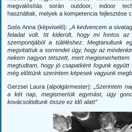
megvalósítás során outdoor, indoor tec
használtak, melyek a kompetencia fejlesztése c
Soós Anna (képviselő):
„A kedvencem a sivata
feladat volt. Itt kiderült, hogy mi fontos 
szempontjából a túléléshez. Megtanultunk e
megvitattuk a sorrendet úgy, hogy az mindenkin
nekem nagyon tetszett, mert megismerhettem 
megtudtam, hogy jó csapatként fogunk együtt m
még előttünk szerintem képesek vagyunk megbi
Gerzsei Laura (alpolgármester):
„Szerintem na
a két nap, megismertük egymást, úgy gond
kovácsolódtunk össze ez idő alatt”