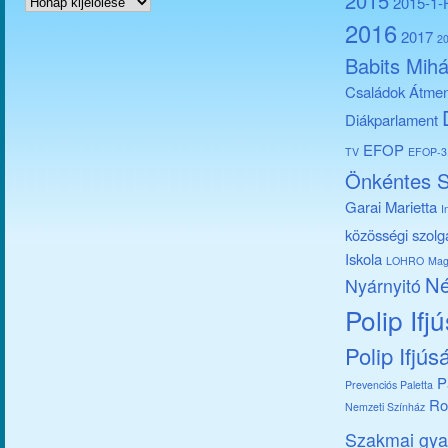
2015
2015-1
2016
2017
2
Babits Mihá
Családok Átmen
Diákparlament
EFOP
TV
EFOP-3.
Önkéntes S
Garai Marietta
I
közösségi szolg
Iskola
LOHRO
Mag
Né
Nyárnyitó
Polip Ifj
Polip Ifjús
P
Prevenciós Paletta
Ro
Nemzeti Színház
Szakmai gya