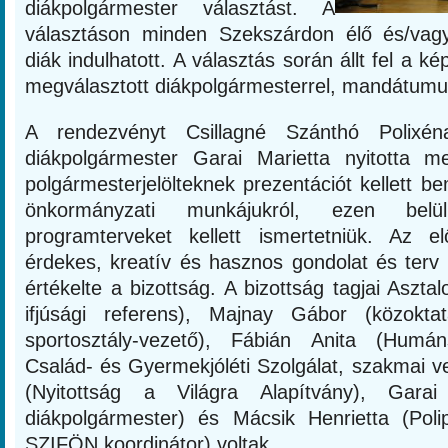
diákpolgármester választást. A
választáson minden Szekszárdon élő és/vag
diák indulhatott. A választás során állt fel a ké
megválasztott diákpolgármesterrel, mandátumuk
A rendezvényt Csillagné Szánthó Polixé
diákpolgármester Garai Marietta nyitotta m
polgármesterjelölteknek prezentációt kellett be
önkormányzati munkájukról, ezen bel
programterveket kellett ismertetniük. Az 
érdekes, kreatív és hasznos gondolat és terv 
értékelte a bizottság. A bizottság tagjai Aszta
ifjúsági referens), Majnay Gábor (közokta
sportosztály-vezető), Fábián Anita (Humán
Család- és Gyermekjóléti Szolgálat, szakmai 
(Nyitottság a Világra Alapítvány), Gara
diákpolgármester) és Mácsik Henrietta (Polip
SZIFÖN koordinátor) voltak.