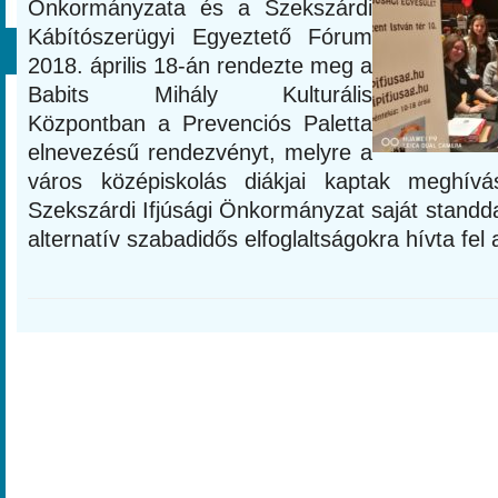
Önkormányzata és a Szekszárdi
Kábítószerügyi Egyeztető Fórum
2018. április 18-án rendezte meg a
Babits Mihály Kulturális
Központban a Prevenciós Paletta
elnevezésű rendezvényt, melyre a
város középiskolás diákjai kaptak meghív
Szekszárdi Ifjúsági Önkormányzat saját standdal
alternatív szabadidős elfoglaltságokra hívta fel a