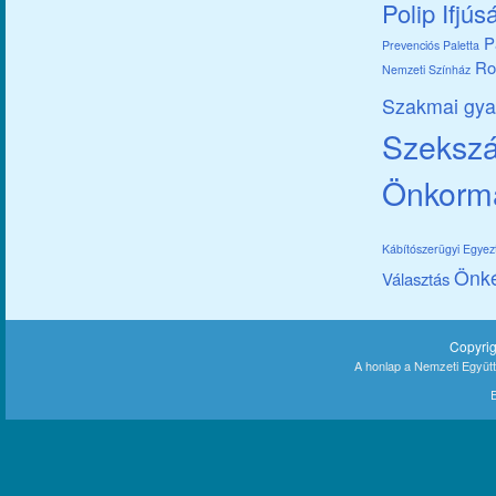
Polip Ifjús
P
Prevenciós Paletta
Ro
Nemzeti Színház
Szakmai gya
Szekszár
Önkorm
Kábítószerügyi Egye
Önk
Választás
Copyri
A honlap a Nemzeti Együt