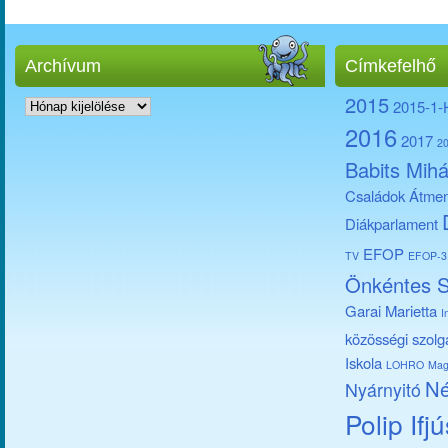
Archívum
Címkefelhő
Archívum
2015
2015-1
2016
2017
2
Babits Mihá
Családok Átmen
Diákparlament
EFOP
TV
EFOP-3.
Önkéntes S
Garai Marietta
I
közösségi szolg
Iskola
LOHRO
Mag
Né
Nyárnyitó
Polip Ifj