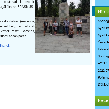
borászati ismeretek,
ortugáliába az ERASMUS+
Hírek
Sportág
szálláshelyet (medence,
illsütőhely) biztosítottak
Nyári k
 vettek részt: Barcelos,
Nyári k
tlanti-óceán partja.
Önkénte
lhattok.
Felvéte
Sportág
ACTUV
2022.07
Polip n
Diákjog
Face