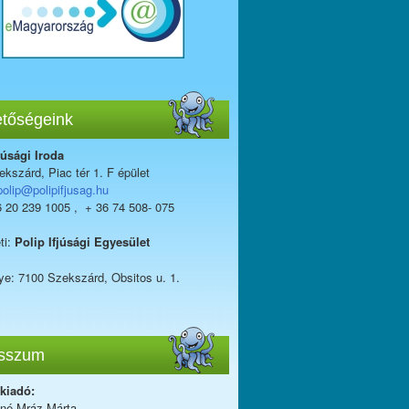
etőségeink
júsági Iroda
kszárd, Piac tér 1. F épület
polip@polipifjusag.hu
6 20 239 1005 , + 36 74 508- 075
ti:
Polip Ifjúsági Egyesület
ye: 7100 Szekszárd, Obsitos u. 1.
sszum
 kiadó:
iné Mráz Márta