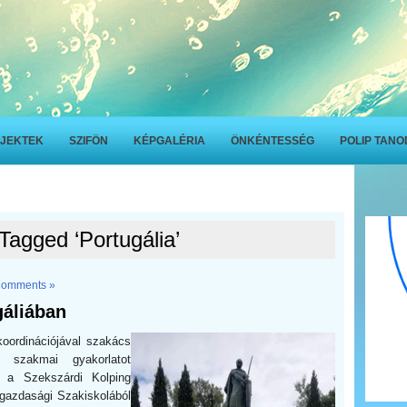
JEKTEK
SZIFÖN
KÉPGALÉRIA
ÖNKÉNTESSÉG
POLIP TAN
Tagged ‘Portugália’
Comments »
gáliában
koordinációjával szakács
k szakmai gyakorlatot
k a Szekszárdi Kolping
azdasági Szakiskolából