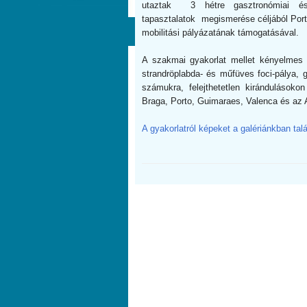
utaztak 3 hétre gasztronómiai és 
tapasztalatok megismerése céljából P
mobilitási pályázatának támogatásával.
A szakmai gyakorlat mellet kényelmes 
strandröplabda- és műfüves foci-pálya, gr
számukra, felejthetetlen kirándulásokon
Braga, Porto, Guimaraes, Valenca és az A
A gyakorlatról képeket a galériánkban talá