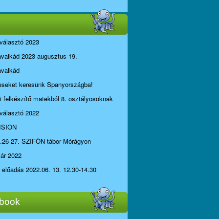
választó 2023
avalkád 2023 augusztus 19.
avalkád
seket keresünk Spanyországba!
li felkészítő matekból 8. osztályosoknak
választó 2022
ISION
.26-27. SZIFÖN tábor Mórágyon
yár 2022
i előadás 2022.06. 13. 12.30-14.30
book