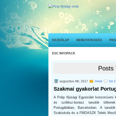
KEZDŐLAP
BEMUTATKOZÁS
PRO
ESC INFOPACK
Posts 
augusztus 4th, 2017
Hírek
No 
Szakmai gyakorlat Portu
A Polip Ifjúsági Egyesület konzorciumi 
és szőlész-borász tanulók töltene
Portugáliában, Barcelosban. A tanuló
Szakiskola és a FMDASZK Teleki Mezőg