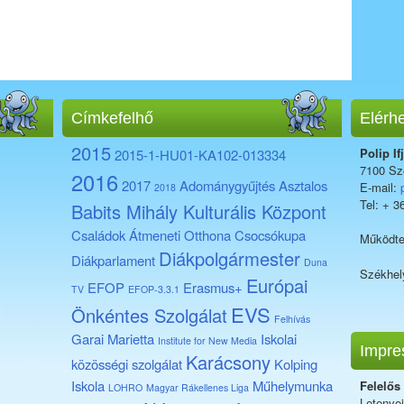
Címkefelhő
Elérh
2015
Polip If
2015-1-HU01-KA102-013334
7100 Sze
2016
2017
Adománygyűjtés
Asztalos
E-mail:
2018
Tel: + 3
Babits Mihály Kulturális Központ
Családok Átmeneti Otthona
Csocsókupa
Működte
Diákpolgármester
Diákparlament
Duna
Székhel
Európai
EFOP
Erasmus+
TV
EFOP-3.3.1
EVS
Önkéntes Szolgálat
Felhívás
Garai Marietta
Iskolai
Institute for New Media
Impre
Karácsony
közösségi szolgálat
Kolping
Iskola
Műhelymunka
Felelős
LOHRO
Magyar Rákellenes Liga
Letenye