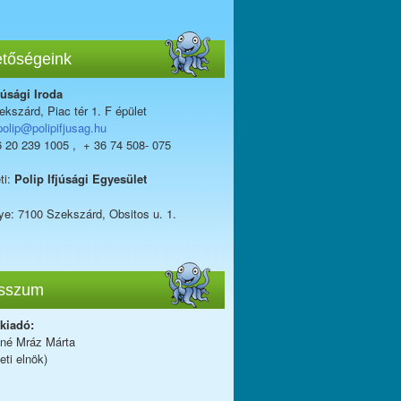
etőségeink
júsági Iroda
kszárd, Piac tér 1. F épület
polip@polipifjusag.hu
6 20 239 1005 , + 36 74 508- 075
ti:
Polip Ifjúsági Egyesület
ye: 7100 Szekszárd, Obsitos u. 1.
sszum
 kiadó:
iné Mráz Márta
eti elnök)