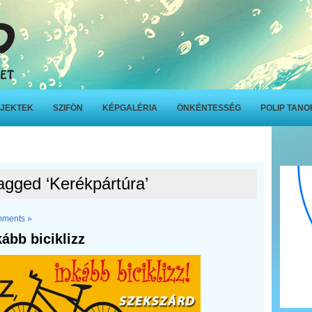
JEKTEK
SZIFÖN
KÉPGALÉRIA
ÖNKÉNTESSÉG
POLIP TAN
agged ‘Kerékpártúra’
ments »
kább biciklizz