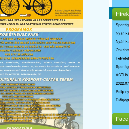
Hírek
Sportág
Nyári k
Nyári k
Önkénte
Felvéte
Sportág
ACTUV
2022.07
Polip n
Diákjog
Face