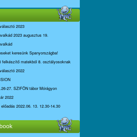
választó 2023
avalkád 2023 augusztus 19.
avalkád
seket keresünk Spanyországba!
li felkészítő matekból 8. osztályosoknak
választó 2022
ISION
.26-27. SZIFÖN tábor Mórágyon
yár 2022
i előadás 2022.06. 13. 12.30-14.30
book