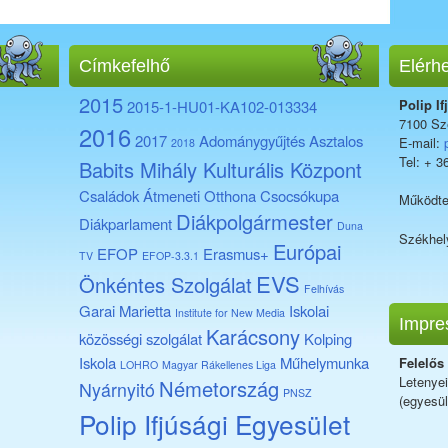
Címkefelhő
Elérh
2015
Polip If
2015-1-HU01-KA102-013334
7100 Sze
2016
2017
Adománygyűjtés
Asztalos
E-mail:
2018
Tel: + 3
Babits Mihály Kulturális Központ
Családok Átmeneti Otthona
Csocsókupa
Működte
Diákpolgármester
Diákparlament
Duna
Székhel
Európai
EFOP
Erasmus+
TV
EFOP-3.3.1
EVS
Önkéntes Szolgálat
Felhívás
Garai Marietta
Iskolai
Institute for New Media
Impre
Karácsony
közösségi szolgálat
Kolping
Iskola
Műhelymunka
Felelős
LOHRO
Magyar Rákellenes Liga
Letenye
Németország
Nyárnyitó
PNSZ
(egyesül
Polip Ifjúsági Egyesület