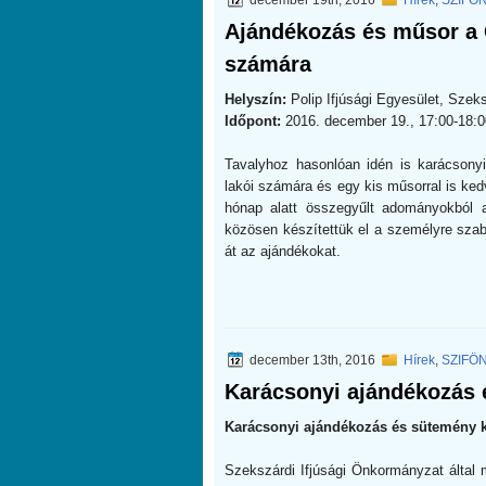
december 19th, 2016
Hírek
,
SZIFÖ
Ajándékozás és műsor a 
számára
Helyszín:
Polip Ifjúsági Egyesület, Szek
Időpont:
2016. december 19., 17:00-18:0
Tavalyhoz hasonlóan idén is karácsony
lakói számára és egy kis műsorral is ked
hónap alatt összegyűlt adományokból a
közösen készítettük el a személyre sza
át az ajándékokat.
december 13th, 2016
Hírek
,
SZIFÖ
Karácsonyi ajándékozás 
Karácsonyi ajándékozás és sütemény k
Szekszárdi Ifjúsági Önkormányzat álta