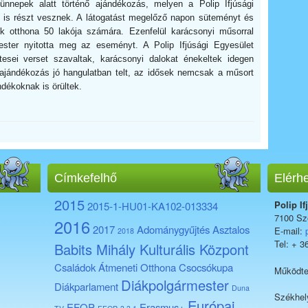
nnepek alatt történő ajándékozás, melyen a Polip Ifjúsági
i is részt vesznek. A látogatást megelőző napon süteményt és
ek otthona 50 lakója számára. Ezenfelül karácsonyi műsorral
mester nyitotta meg az eseményt. A Polip Ifjúsági Egyesület
tesei verset szavaltak, karácsonyi dalokat énekeltek idegen
ajándékozás jó hangulatban telt, az idősek nemcsak a műsort
ndékoknak is örültek.
Címkefelhő
Elérh
2015
Polip If
2015-1-HU01-KA102-013334
7100 Sze
2016
2017
Adománygyűjtés
Asztalos
E-mail:
2018
Tel: + 3
Babits Mihály Kulturális Központ
Családok Átmeneti Otthona
Csocsókupa
Működte
Diákpolgármester
Diákparlament
Duna
Székhel
Európai
EFOP
Erasmus+