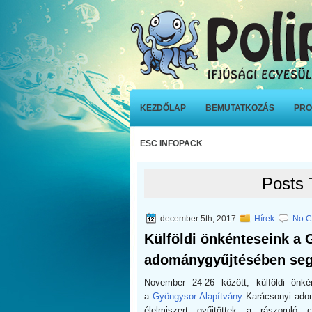
KEZDŐLAP
BEMUTATKOZÁS
PRO
ESC INFOPACK
Posts 
december 5th, 2017
Hírek
No C
Külföldi önkénteseink a
adománygyűjtésében seg
November 24-26 között, külföldi önk
a
Gyöngysor Alapítvány
Karácsonyi adom
élelmiszert gyűjtöttek a rászoruló