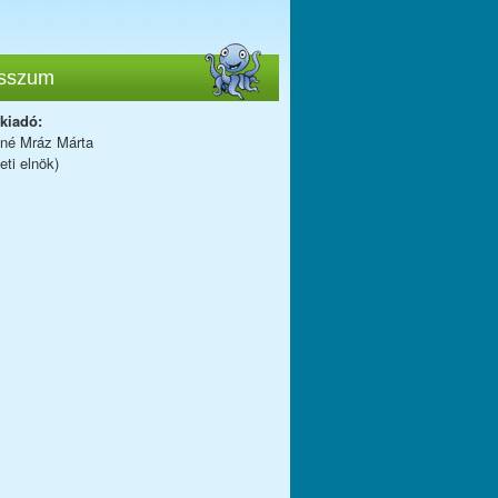
sszum
 kiadó:
iné Mráz Márta
eti elnök)