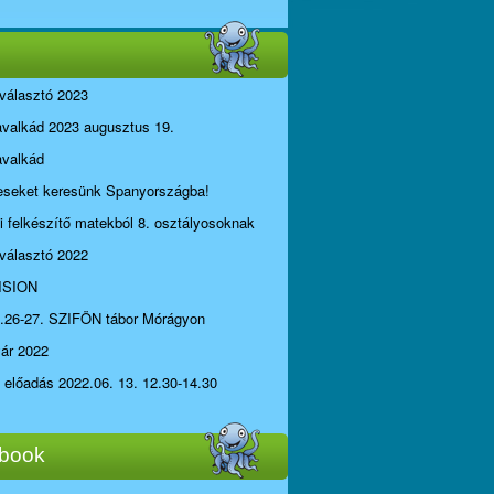
választó 2023
avalkád 2023 augusztus 19.
avalkád
seket keresünk Spanyországba!
li felkészítő matekból 8. osztályosoknak
választó 2022
ISION
.26-27. SZIFÖN tábor Mórágyon
yár 2022
i előadás 2022.06. 13. 12.30-14.30
book