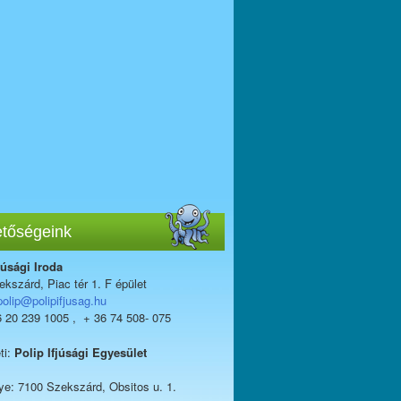
etőségeink
júsági Iroda
kszárd, Piac tér 1. F épület
polip@polipifjusag.hu
6 20 239 1005 , + 36 74 508- 075
ti:
Polip Ifjúsági Egyesület
ye: 7100 Szekszárd, Obsitos u. 1.