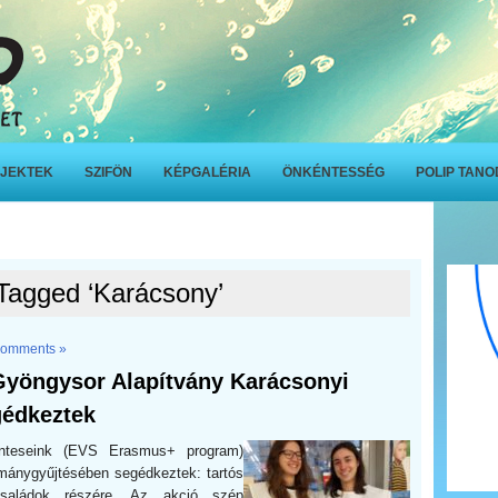
JEKTEK
SZIFÖN
KÉPGALÉRIA
ÖNKÉNTESSÉG
POLIP TAN
Tagged ‘Karácsony’
omments »
 Gyöngysor Alapítvány Karácsonyi
édkeztek
énteseink (EVS Erasmus+ program)
ánygyűjtésében segédkeztek: tartós
 családok részére. Az akció szép