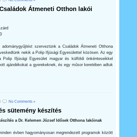
N
No Comments »
Családok Átmeneti Otthon lakói
szárd
0
i adománygyűjtést szerveztünk a Családok Átmeneti Otthona
veskedtünk nekik a Polip Ifjúsági Egyesülettel közösen. Az egy
 Polip Ifjúsági Egyesület magyar és külföldi önkénteseikkel
bott ajándékokat a gyerekeknek, és egy műsor keretében adtuk
N
No Comments »
és sütemény készítés
észítés a Dr. Kelemen József Idősek Otthona lakóinak
l minden évben hagyományosan megrendezett programok között