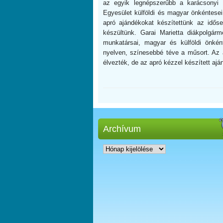
az egyik legnépszerűbb a karácsonyi ü
Egyesület külföldi és magyar önkéntese
apró ajándékokat készítettünk az idős
készültünk. Garai Marietta diákpolgár
munkatársai, magyar és külföldi önkén
nyelven, színesebbé téve a műsort. Az 
élvezték, de az apró kézzel készített ajá
Archívum
Archívum