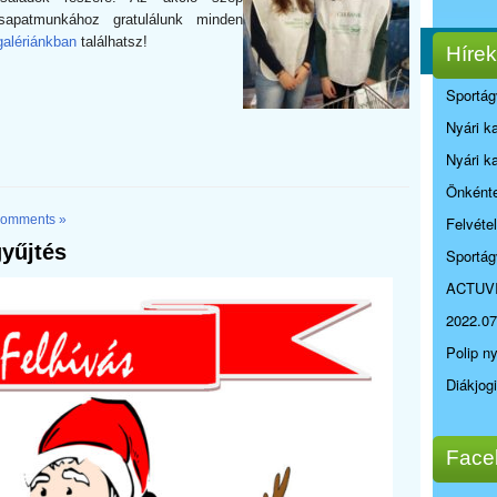
apatmunkához gratulálunk minden
alériánkban
találhatsz!
Hírek
Sportág
Nyári k
Nyári k
Önkénte
omments »
Felvéte
gyűjtés
Sportág
ACTUV
2022.07
Polip n
Diákjog
Face