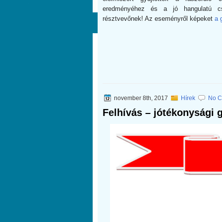
eredményéhez és a jó hangulatú cs
résztvevőnek! Az eseményről képeket
a g
november 8th, 2017
Hírek
No C
Felhívás – jótékonysági 