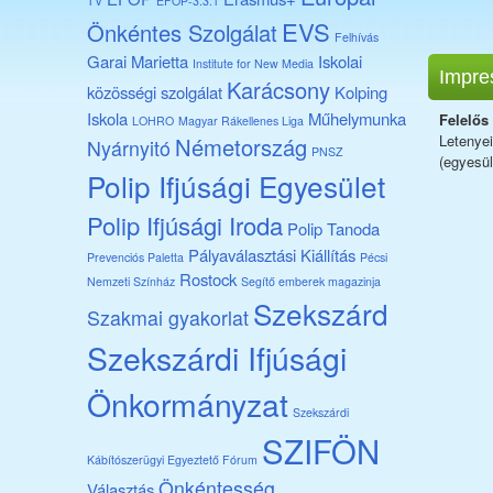
TV
EFOP-3.3.1
EVS
Önkéntes Szolgálat
Felhívás
Garai Marietta
Iskolai
Institute for New Media
Impre
Karácsony
közösségi szolgálat
Kolping
Iskola
Műhelymunka
Felelős
LOHRO
Magyar Rákellenes Liga
Letenye
Németország
Nyárnyitó
PNSZ
(egyesül
Polip Ifjúsági Egyesület
Polip Ifjúsági Iroda
Polip Tanoda
Pályaválasztási Kiállítás
Prevenciós Paletta
Pécsi
Rostock
Nemzeti Színház
Segítő emberek magazinja
Szekszárd
Szakmai gyakorlat
Szekszárdi Ifjúsági
Önkormányzat
Szekszárdi
SZIFÖN
Kábítószerügyi Egyeztető Fórum
Önkéntesség
Választás