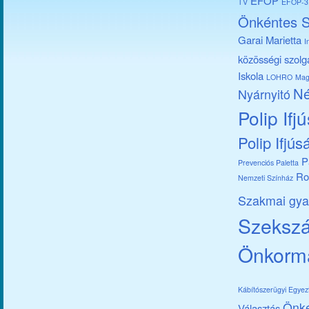
EFOP
TV
EFOP-3.
Önkéntes S
Garai Marietta
I
közösségi szolg
Iskola
LOHRO
Mag
Né
Nyárnyitó
Polip Ifj
Polip Ifjús
P
Prevenciós Paletta
Ro
Nemzeti Színház
Szakmai gya
Szekszár
Önkorm
Kábítószerügyi Egye
Önk
Választás