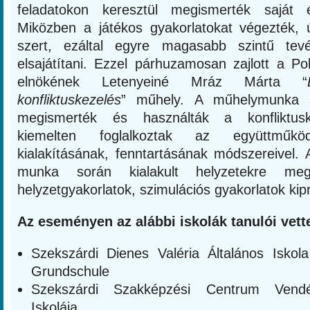
feladatokon keresztül megismerték saját é
Miközben a játékos gyakorlatokat végezték, ú
szert, ezáltal egyre magasabb szintű tev
elsajátítani. Ezzel párhuzamosan zajlott a Pol
elnökének Letenyeiné Mráz Márta “
konfliktuskezelés
” műhely. A műhelymunka 
megismerték és használták a konfliktusk
kiemelten foglalkoztak az együttműköd
kialakításának, fenntartásának módszereivel. 
munka során kialakult helyzetekre mego
helyzetgyakorlatok, szimulációs gyakorlatok kipr
Az eseményen az alábbi iskolák tanulói vette
Szekszárdi Dienes Valéria Általános Iskol
Grundschule
Szekszárdi Szakképzési Centrum Vendé
Iskolája