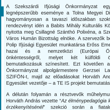
A Szekszárdi Ifjúsági Önkormányzat eg
legnépszerűbb eseménye a Tolna Megyei Di
hagyományosan a tavaszi időszakban szok
rendezvényt idén a Babits Mihály Kulturális 
nyitotta meg Csillagné Szánthó Polixéna, a S
Város Humán Bizottság elnöke. A szervezők 
Polip Ifjúsági Egyesület munkatársa Erőss Eme
hazai és a nemzetközi (Európai Önk
önkéntességről, melyet két külföldi ön
bemutatkozásuk színesített. Ezt követően a
Önkormányzat alpolgármestere Gerzsei L
SZIFÖN-t, majd az előadásokat Horváth An
Egyesület vezetője – a TE IS projekt bemutatás
A délután folyamán a résztvevők műhelymun
Horváth András vezette “
Az élménypedagógia l
érzékenyítésénél
” szekció során a fiatalo