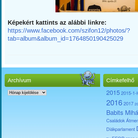
Képekért kattints az alábbi linkre:
https://www.facebook.com/szifon12/photos/?
tab=album&album_id=1764850190425029
Archívum
Címkefelhő
Archívum
2015
2015-1
2016
2017
2
Babits Mihá
Családok Átmen
Diákparlament