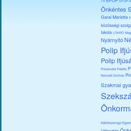
EFOP
TV
EFOP-3.
Önkéntes S
Garai Marietta
I
közösségi szolg
Iskola
LOHRO
Mag
Né
Nyárnyitó
Polip Ifj
Polip Ifjús
P
Prevenciós Paletta
Ro
Nemzeti Színház
Szakmai gya
Szekszár
Önkorm
Kábítószerügyi Egye
Önk
Választás