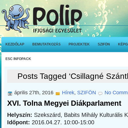
KEZDŐLAP
BEMUTATKOZÁS
PROJEKTEK
SZIFÖN
KÉPG
ESC INFOPACK
Posts Tagged ‘Csillagné Szánt
április 27th, 2016
Hírek
,
SZIFÖN
No Comme
XVI. Tolna Megyei Diákparlament
Helyszín:
Szekszárd, Babits Mihály Kulturális 
Időpont:
2016.04.27. 10:00-15:00