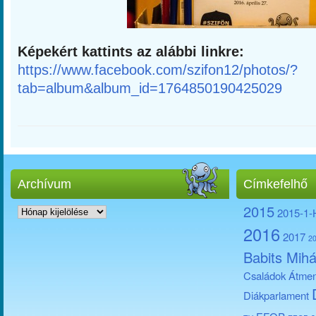
Képekért kattints az alábbi linkre:
https://www.facebook.com/szifon12/photos/?
tab=album&album_id=1764850190425029
Archívum
Címkefelhő
Archívum
2015
2015-1
2016
2017
2
Babits Mihá
Családok Átmen
Diákparlament