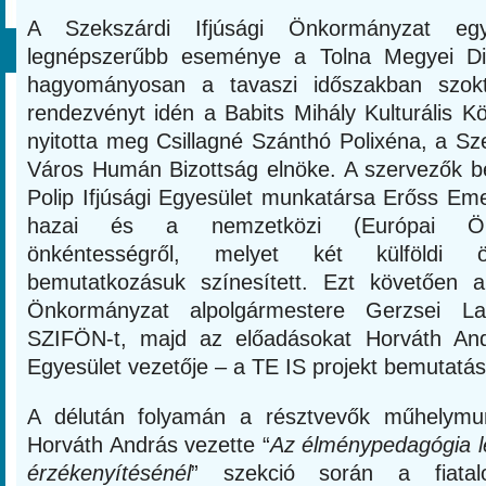
A Szekszárdi Ifjúsági Önkormányzat eg
legnépszerűbb eseménye a Tolna Megyei Di
hagyományosan a tavaszi időszakban szok
rendezvényt idén a Babits Mihály Kulturális 
nyitotta meg Csillagné Szánthó Polixéna, a S
Város Humán Bizottság elnöke. A szervezők 
Polip Ifjúsági Egyesület munkatársa Erőss Eme
hazai és a nemzetközi (Európai Önk
önkéntességről, melyet két külföldi ön
bemutatkozásuk színesített. Ezt követően a
Önkormányzat alpolgármestere Gerzsei L
SZIFÖN-t, majd az előadásokat Horváth An
Egyesület vezetője – a TE IS projekt bemutatás
A délután folyamán a résztvevők műhelymun
Horváth András vezette “
Az élménypedagógia l
érzékenyítésénél
” szekció során a fiatalo