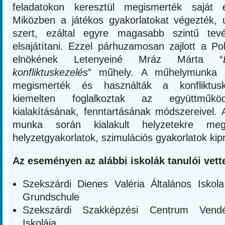
feladatokon keresztül megismerték saját é
Miközben a játékos gyakorlatokat végezték, ú
szert, ezáltal egyre magasabb szintű tev
elsajátítani. Ezzel párhuzamosan zajlott a Pol
elnökének Letenyeiné Mráz Márta “
konfliktuskezelés
” műhely. A műhelymunka 
megismerték és használták a konfliktusk
kiemelten foglalkoztak az együttműköd
kialakításának, fenntartásának módszereivel. 
munka során kialakult helyzetekre mego
helyzetgyakorlatok, szimulációs gyakorlatok kipr
Az eseményen az alábbi iskolák tanulói vette
Szekszárdi Dienes Valéria Általános Iskol
Grundschule
Szekszárdi Szakképzési Centrum Vendé
Iskolája