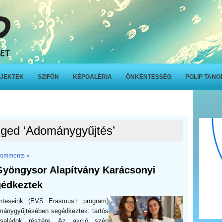
JEKTEK
SZIFÖN
KÉPGALÉRIA
ÖNKÉNTESSÉG
POLIP TAN
gged ‘Adománygyűjtés’
omments »
 Gyöngysor Alapítvány Karácsonyi
édkeztek
énteseink (EVS Erasmus+ program)
ánygyűjtésében segédkeztek: tartós
 családok részére. Az akció szép