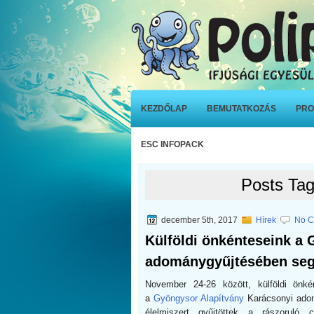
KEZDŐLAP
BEMUTATKOZÁS
PRO
ESC INFOPACK
Posts Ta
december 5th, 2017
Hírek
No C
Külföldi önkénteseink a
adománygyűjtésében seg
November 24-26 között, külföldi önk
a
Gyöngysor Alapítvány
Karácsonyi adom
élelmiszert gyűjtöttek a rászoruló