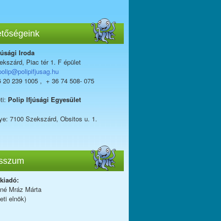
etőségeink
júsági Iroda
kszárd, Piac tér 1. F épület
polip@polipifjusag.hu
6 20 239 1005 , + 36 74 508- 075
ti:
Polip Ifjúsági Egyesület
ye: 7100 Szekszárd, Obsitos u. 1.
sszum
 kiadó:
iné Mráz Márta
eti elnök)