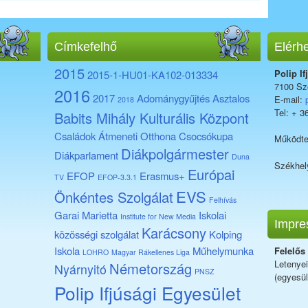
Címkefelhő
Elérh
2015
Polip If
2015-1-HU01-KA102-013334
7100 Sze
2016
2017
Adománygyűjtés
Asztalos
E-mail:
2018
Tel: + 3
Babits Mihály Kulturális Központ
Családok Átmeneti Otthona
Csocsókupa
Működte
Diákpolgármester
Diákparlament
Duna
Székhel
Európai
EFOP
Erasmus+
TV
EFOP-3.3.1
EVS
Önkéntes Szolgálat
Felhívás
Garai Marietta
Iskolai
Institute for New Media
Impre
Karácsony
közösségi szolgálat
Kolping
Iskola
Műhelymunka
Felelős
LOHRO
Magyar Rákellenes Liga
Letenye
Németország
Nyárnyitó
PNSZ
(egyesül
Polip Ifjúsági Egyesület