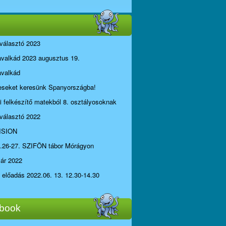
választó 2023
avalkád 2023 augusztus 19.
avalkád
seket keresünk Spanyországba!
li felkészítő matekból 8. osztályosoknak
választó 2022
ISION
.26-27. SZIFÖN tábor Mórágyon
yár 2022
i előadás 2022.06. 13. 12.30-14.30
book