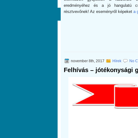
eredményéhez és a jó hangulatú cs
résztvevőnek! Az eseményről képeket
a g
november 8th, 2017
Hírek
No C
Felhívás – jótékonysági 