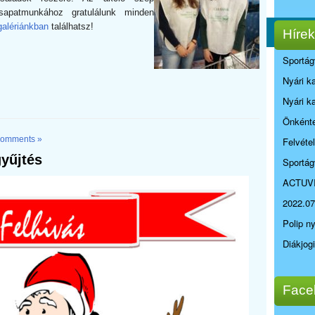
apatmunkához gratulálunk minden
alériánkban
találhatsz!
Hírek
Sportág
Nyári k
Nyári k
Önkénte
omments »
Felvéte
gyűjtés
Sportág
ACTUV
2022.07
Polip n
Diákjog
Face