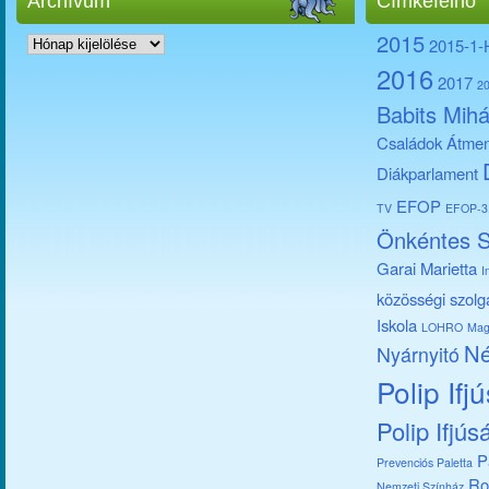
Archívum
Címkefelhő
Archívum
2015
2015-1
2016
2017
2
Babits Mihá
Családok Átmen
Diákparlament
EFOP
TV
EFOP-3.
Önkéntes S
Garai Marietta
I
közösségi szolg
Iskola
LOHRO
Mag
Né
Nyárnyitó
Polip Ifj
Polip Ifjús
P
Prevenciós Paletta
Ro
Nemzeti Színház