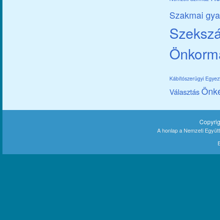
Szakmai gya
Szekszár
Önkorm
Kábítószerügyi Egye
Önk
Választás
Copyri
A honlap a Nemzeti Együt