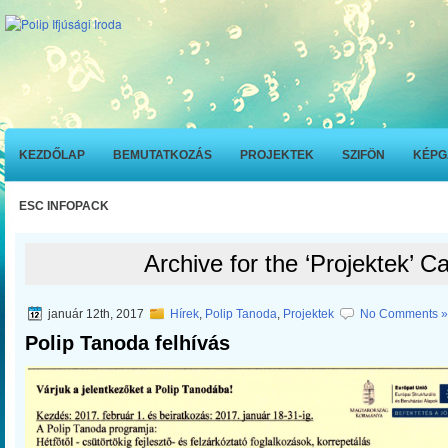
KEZDŐLAP
BEMUTATKOZÁS
PROJEKTEK
SZIFÖN
KÉPG
ESC INFOPACK
Archive for the ‘Projektek’ C
január 12th, 2017
Hírek
,
Polip Tanoda
,
Projektek
No Comments »
Polip Tanoda felhívás