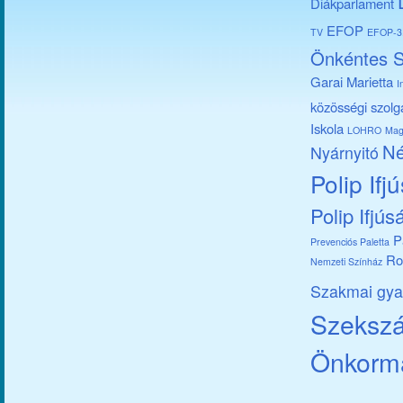
Diákparlament
EFOP
TV
EFOP-3.
Önkéntes S
Garai Marietta
I
közösségi szolg
Iskola
LOHRO
Mag
Né
Nyárnyitó
Polip Ifj
Polip Ifjús
P
Prevenciós Paletta
Ro
Nemzeti Színház
Szakmai gya
Szekszár
Önkorm