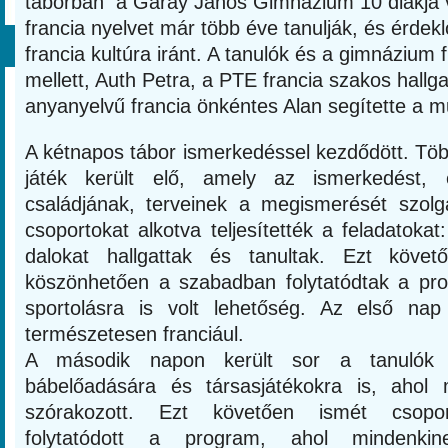
táborban a Garay János Gimnázium 10 diákja ve
francia nyelvet már több éve tanulják, és érdek
francia kultúra iránt. A tanulók és a gimnázium f
mellett, Auth Petra, a PTE francia szakos hallg
anyanyelvű francia önkéntes Alan segítette a m
A kétnapos tábor ismerkedéssel kezdődött. Tö
játék került elő, amely az ismerkedést, 
családjának, terveinek a megismerését szolg
csoportokat alkotva teljesítették a feladatokat
dalokat hallgattak és tanultak. Ezt köve
köszönhetően a szabadban folytatódtak a pr
sportolásra is volt lehetőség. Az első nap 
természetesen franciául.
A második napon került sor a tanulók 
bábelőadására és társasjátékokra is, ahol 
szórakozott. Ezt követően ismét csopor
folytatódott a program, ahol mindenkin