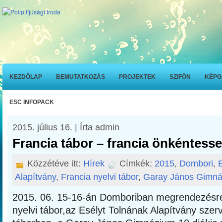
KEZDŐLAP
BEMUTATKOZÁS
PROJEKTEK
SZIFÖN
KÉPG
ESC INFOPACK
2015. július 16. | Írta admin
Francia tábor – francia önkéntesse
Közzétéve itt:
Hírek
Címkék:
2015
,
Dombori
,
Alapítvány
,
Francia nyelvi tábor
,
Garay János Gimn
2015. 06. 15-16-án Domboriban megrendezésre 
nyelvi tábor,az Esélyt Tolnának Alapítvány sze