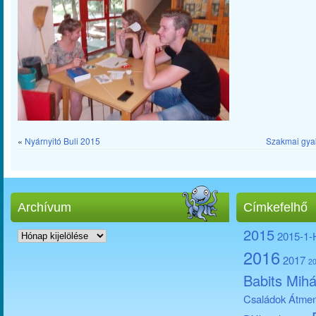
«
Nyárnyitó Buli 2015
Szakmai gyak
Archívum
Címkefelhő
Archívum
2015
2015-1
2016
2017
2
Babits Mihá
Családok Átmen