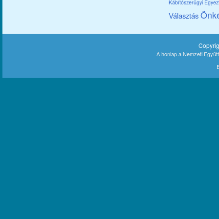
Kábítószerügyi Egye
Önk
Választás
Copyri
A honlap a Nemzeti Együt