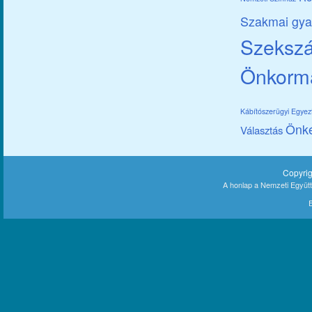
Szakmai gya
Szekszár
Önkorm
Kábítószerügyi Egye
Önk
Választás
Copyri
A honlap a Nemzeti Együt