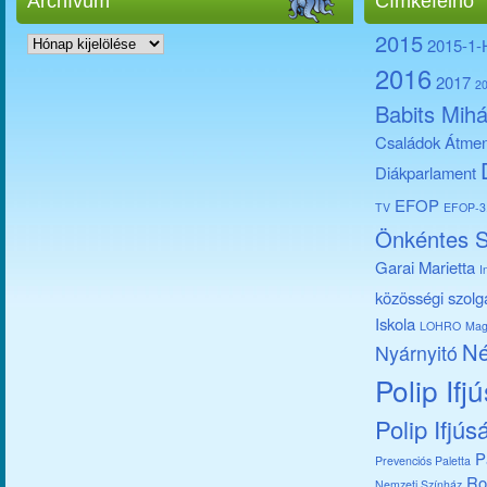
Archívum
Címkefelhő
Archívum
2015
2015-1
2016
2017
2
Babits Mihá
Családok Átmen
Diákparlament
EFOP
TV
EFOP-3.
Önkéntes S
Garai Marietta
I
közösségi szolg
Iskola
LOHRO
Mag
Né
Nyárnyitó
Polip Ifj
Polip Ifjús
P
Prevenciós Paletta
Ro
Nemzeti Színház