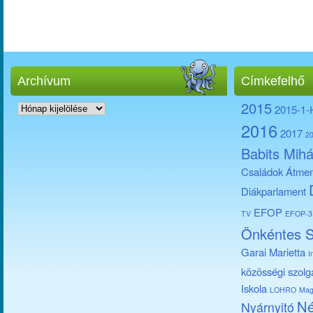
Archívum
Címkefelhő
Archívum
2015
2015-1
2016
2017
2
Babits Mihá
Családok Átmen
Diákparlament
EFOP
TV
EFOP-3.
Önkéntes S
Garai Marietta
I
közösségi szolg
Iskola
LOHRO
Mag
Né
Nyárnyitó