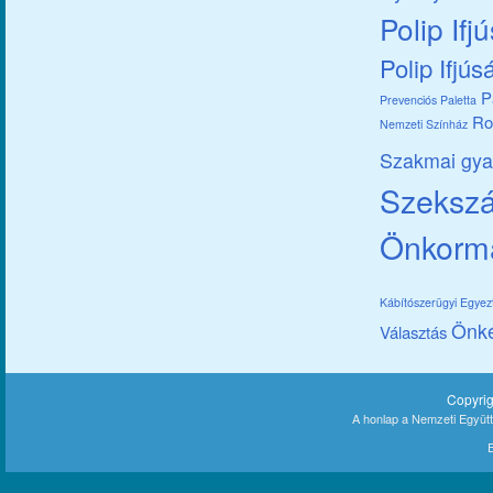
Polip Ifj
Polip Ifjús
P
Prevenciós Paletta
Ro
Nemzeti Színház
Szakmai gya
Szekszár
Önkorm
Kábítószerügyi Egye
Önk
Választás
Copyri
A honlap a Nemzeti Együt