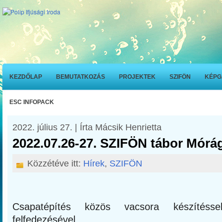
KEZDŐLAP
BEMUTATKOZÁS
PROJEKTEK
SZIFÖN
KÉPG
ESC INFOPACK
2022. július 27. | Írta Mácsik Henrietta
2022.07.26-27. SZIFÖN tábor Mórá
Közzétéve itt:
Hírek
,
SZIFÖN
Csapatépítés közös vacsora készítés
felfedezésével.