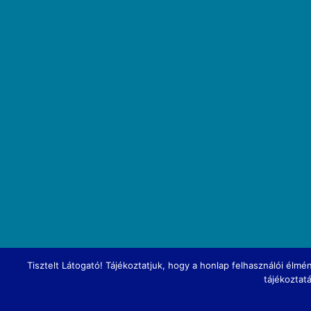
Tisztelt Látogató! Tájékoztatjuk, hogy a honlap felhasználói él
tájékoztat