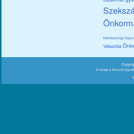
Szekszár
Önkorm
Kábítószerügyi Egye
Önk
Választás
Copyri
A honlap a Nemzeti Együt