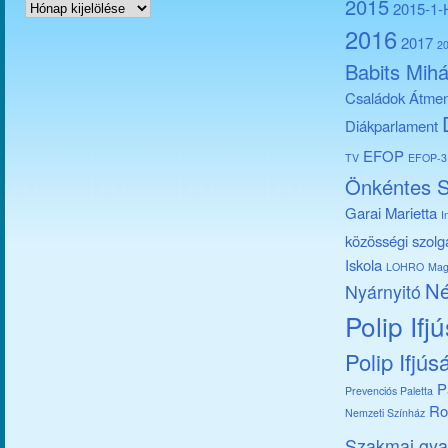
Archívum
2015
2015-1
2016
2017
2
Babits Mihá
Családok Átmen
Diákparlament
EFOP
TV
EFOP-3.
Önkéntes S
Garai Marietta
I
közösségi szolg
Iskola
LOHRO
Mag
Né
Nyárnyitó
Polip Ifj
Polip Ifjús
P
Prevenciós Paletta
Ro
Nemzeti Színház
Szakmai gya