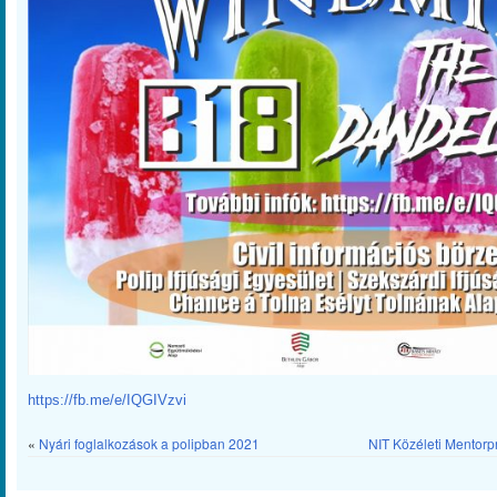
https://fb.me/e/IQGIVzvi
«
Nyári foglalkozások a polipban 2021
NIT Közéleti Mentor