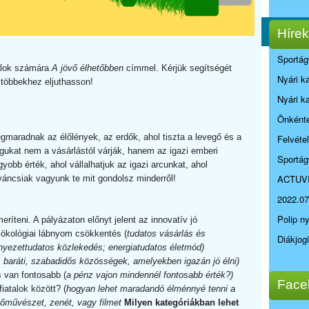
Hírek
Sportág
talok számára
A jövő élhetőbben
címmel. Kérjük segítségét
Nyári k
l többekhez eljuthasson!
Nyári k
Önkénte
egmaradnak az élőlények, az erdők, ahol tiszta a levegő és a
Felvéte
gukat nem a vásárlástól várják, hanem az igazi emberi
Sportág
yobb érték, ahol vállalhatjuk az igazi arcunkat, ahol
ACTUV
váncsiak vagyunk te mit gondolsz minderről!
2022.07
Polip n
eríteni. A pályázaton előnyt jelent az innovatív jó
. ökológiai lábnyom csökkentés (
tudatos vásárlás és
Diákjog
nyezettudatos közlekedés; energiatudatos életmód)
, baráti, szabadidős közösségek, amelyekben igazán jó élni)
s van fontosabb (
a pénz vajon mindennél fontosabb érték?)
Face
iatalok között? (
hogyan lehet maradandó élménnyé tenni a
őművészet, zenét, vagy filmet
Milyen kategóriákban lehet