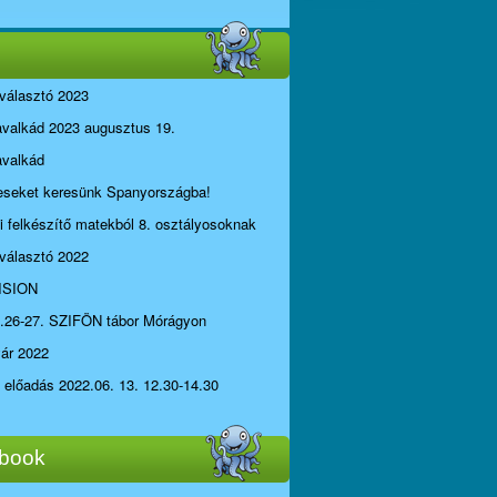
választó 2023
avalkád 2023 augusztus 19.
avalkád
seket keresünk Spanyországba!
li felkészítő matekból 8. osztályosoknak
választó 2022
ISION
.26-27. SZIFÖN tábor Mórágyon
yár 2022
i előadás 2022.06. 13. 12.30-14.30
book