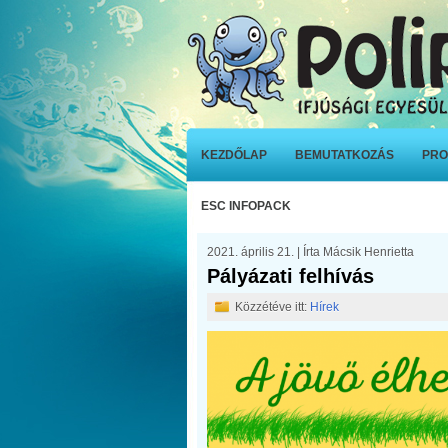
KEZDŐLAP
BEMUTATKOZÁS
PRO
ESC INFOPACK
2021. április 21. | Írta Mácsik Henrietta
Pályázati felhívás
Közzétéve itt:
Hírek