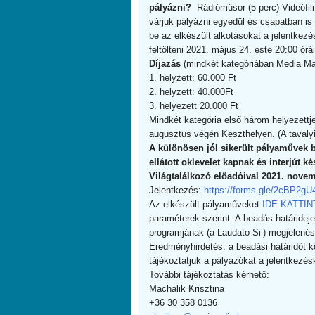
pályázni?
Rádióműsor (5 perc) Videófil
várjuk pályázni egyedül és csapatban is
be az elkészült alkotásokat a jelentkezés
feltölteni 2021. május 24. este 20:00 órá
Díjazás
(mindkét kategóriában Media
1. helyzett: 60.000 Ft
2. helyzett: 40.000Ft
3. helyezett 20.000 Ft
Mindkét kategória első három helyezettj
augusztus végén Keszthelyen. (A tavalyi
A különösen jól sikerült pályaművek b
ellátott oklevelet kapnak és interjút 
Világtalálkozó előadóival 2021. nove
Jelentkezés:
https://forms.gle/2cBP2
Az elkészült pályaműveket
IDE KATTIN
paraméterek szerint. A beadás határidej
programjának (a Laudato Si’) megjelenés
Eredményhirdetés: a beadási határidőt k
tájékoztatjuk a pályázókat a jelentkezé
További tájékoztatás kérhető:
Machalik Krisztina
+36 30 358 0136