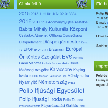
Címkefelhő
Elérh
2015
Polip If
2015-1-HU01-KA102-013334
7100 Sze
2016
2017
Adománygyűjtés
Asztalos
E-mail:
2018
Tel: + 3
Babits Mihály Kulturális Központ
Családok Átmeneti Otthona
Csocsókupa
Működte
Diákpolgármester
Diákparlament
Duna
Székhel
Európai
EFOP
Erasmus+
TV
EFOP-3.3.1
EVS
Önkéntes Szolgálat
Felhívás
Garai Marietta
Iskolai
Institute for New Media
Impre
Karácsony
közösségi szolgálat
Kolping
Iskola
Műhelymunka
Felelős
LOHRO
Magyar Rákellenes Liga
Letenye
Németország
Nyárnyitó
PNSZ
(egyesül
Polip Ifjúsági Egyesület
Polip Ifjúsági Iroda
Polip Tanoda
Pályaválasztási Kiállítás
Prevenciós Paletta
Pécsi