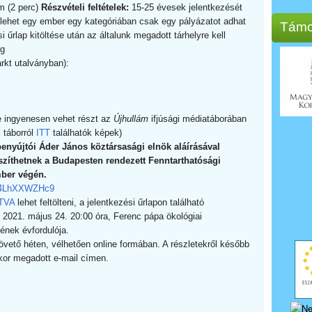
m (2 perc)
Részvételi feltételek:
15-25 évesek jelentkezését
 lehet egy ember egy kategóriában csak egy pályázatot adhat
Támo
i űrlap kitöltése után az általunk megadott tárhelyre kell
ig
 Markt utalványban):
e ingyenesen vehet részt az
Újhullám
ifjúsági médiatáborában
 táborról
ITT
találhatók képek)
enyújtói Áder János köztársasági elnök aláírásával
készíthetnek a Budapesten rendezett Fenntarthatósági
mber végén.
gU4LhXXWZHc9
TVA
lehet feltölteni, a jelentkezési űrlapon található
e 2021. május 24. 20:00 óra, Ferenc pápa ökológiai
ének évfordulója.
övető héten, vélhetően online formában. A részletekről később
skor megadott e-mail címen.