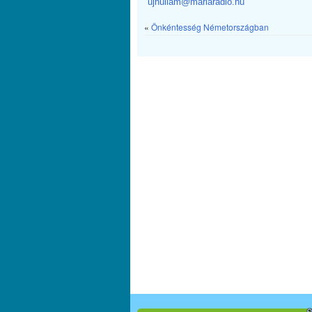
ujhullam@mariaradio.hu
«
Önkéntesség Németországban