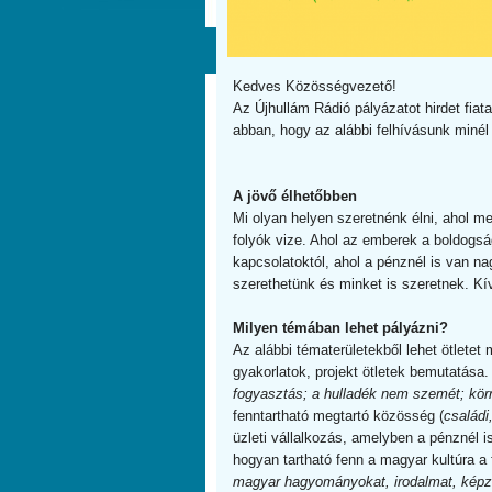
Kedves Közösségvezető!
Az Újhullám Rádió pályázatot hirdet fia
abban, hogy az alábbi felhívásunk miné
A jövő élhetőbben
Mi olyan helyen szeretnénk élni, ahol m
folyók vize. Ahol az emberek a boldogsá
kapcsolatoktól, ahol a pénznél is van nag
szerethetünk és minket is szeretnek. Kí
Milyen témában lehet pályázni?
Az alábbi tématerületekből lehet ötletet m
gyakorlatok, projekt ötletek bemutatása
fogyasztás; a hulladék nem szemét; kör
fenntartható megtartó közösség (
családi
üzleti vállalkozás, amelyben a pénznél i
hogyan tartható fenn a magyar kultúra a f
magyar hagyományokat, irodalmat, képz