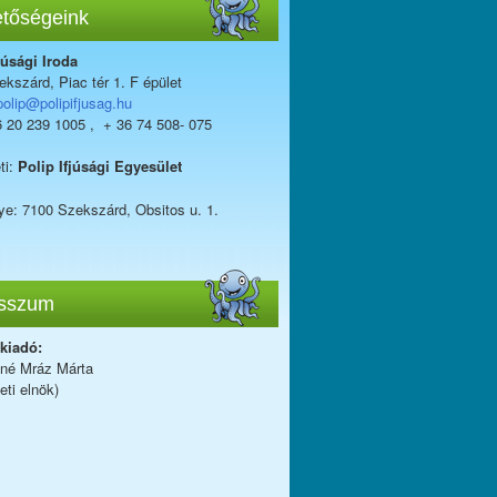
etőségeink
júsági Iroda
kszárd, Piac tér 1. F épület
polip@polipifjusag.hu
6 20 239 1005 , + 36 74 508- 075
ti:
Polip Ifjúsági Egyesület
ye: 7100 Szekszárd, Obsitos u. 1.
sszum
 kiadó:
iné Mráz Márta
eti elnök)