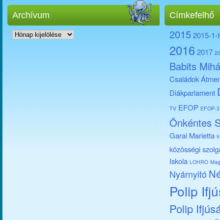
Archívum
Címkefelhő
Archívum
2015
2015-1
2016
2017
2
Babits Mihá
Családok Átmen
Diákparlament
EFOP
TV
EFOP-3.
Önkéntes S
Garai Marietta
I
közösségi szolg
Iskola
LOHRO
Mag
Né
Nyárnyitó
Polip Ifj
Polip Ifjús