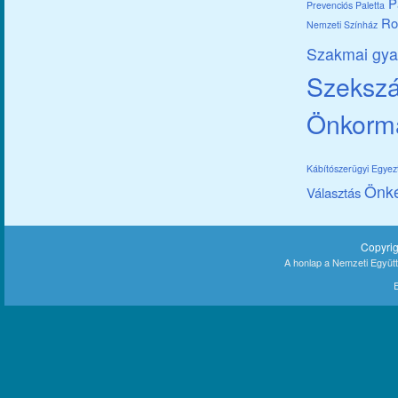
P
Prevenciós Paletta
Ro
Nemzeti Színház
Szakmai gya
Szekszár
Önkorm
Kábítószerügyi Egye
Önk
Választás
Copyri
A honlap a Nemzeti Együt