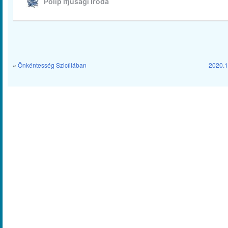
«
Önkéntesség Szicíliában
2020.1