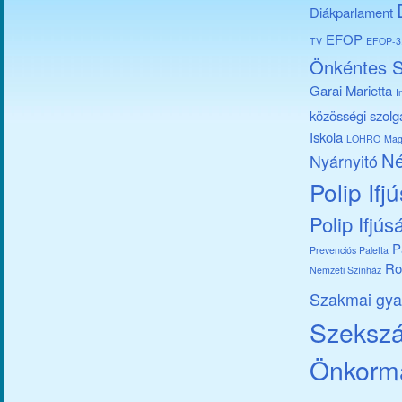
Diákparlament
EFOP
TV
EFOP-3.
Önkéntes S
Garai Marietta
I
közösségi szolg
Iskola
LOHRO
Mag
Né
Nyárnyitó
Polip Ifj
Polip Ifjús
P
Prevenciós Paletta
Ro
Nemzeti Színház
Szakmai gya
Szekszár
Önkorm