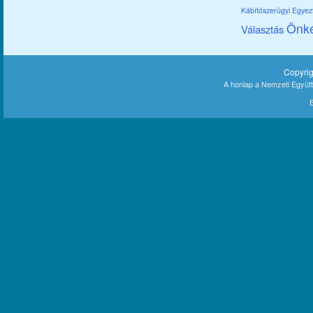
Kábítószerügyi Egye
Önk
Választás
Copyri
A honlap a Nemzeti Együt