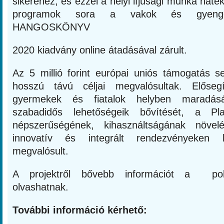
sikeréhez, és ezzel a helyi ifjúsági munka haté
programok sora a vakok és gyengén
HANGOSKÖNYV
2020 kiadvány online átadásával zárult.
Az 5 millió forint európai uniós támogatás se
hosszú távú céljai megvalósultak. Előseg
gyermekek és fiatalok helyben maradásá
szabadidős lehetőségeik bővítését, a P
népszerűségének, kihasználtságának növel
innovatív és integrált rendezvényeken k
megvalósult.
A projektről bővebb információt a polip
olvashatnak.
To
vá
b
b
i információ kérhető: