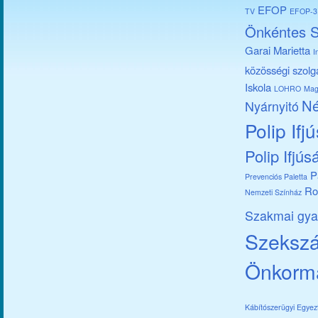
EFOP
TV
EFOP-3.
Önkéntes S
Garai Marietta
I
közösségi szolg
Iskola
LOHRO
Mag
Né
Nyárnyitó
Polip Ifj
Polip Ifjús
P
Prevenciós Paletta
Ro
Nemzeti Színház
Szakmai gya
Szekszár
Önkorm
Kábítószerügyi Egye