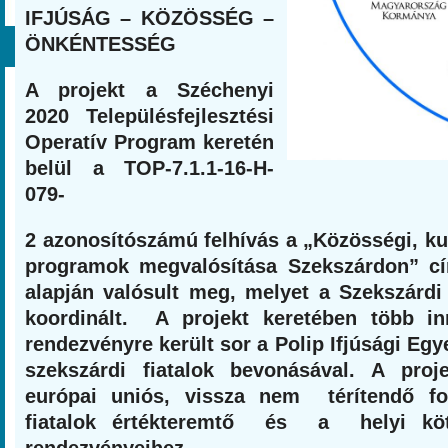
IF
JÚ
SÁG – KÖZÖSSÉG –
ÖNKÉNTESSÉG
A projekt a Széchenyi
2020 Településfejlesztési
Operatív Program keretén
belül a TOP-7.1.1-16-H-
079-
2 azonosítószámú felhívás a „Közösségi, ku
programok megvalósítása Szekszárdon” cím
alapján valósult meg, melyet a Szekszárdi
koordinált. A projekt keretében több inn
rendezvényre került sor a Polip Ifjúsági Egy
szekszárdi fiatalok bevonásával. A proje
európai uniós, vissza nem térítendő for
fiatalok értékteremtő és a helyi köt