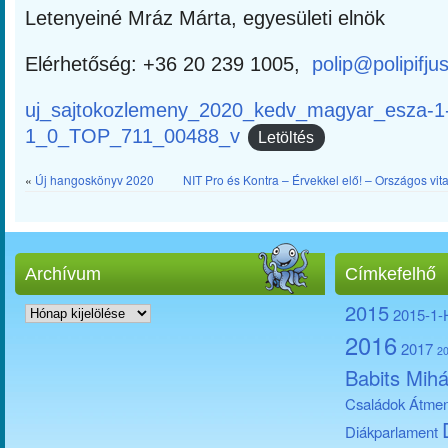
Letenyeiné Mráz Márta, egyesületi elnök
Elérhetőség: +36 20 239 1005,
polip@polipifju
uj_sajtokozlemeny_2020_kedv_magyar_esza-1
1_0_TOP_711_00488_v
Letöltés
«
Új hangoskönyv 2020
NIT Pro és Kontra – Érvekkel elő! – Országos vi
Archívum
Címkefelhő
Archívum
2015
2015-1
2016
2017
2
Babits Mihá
Családok Átmen
Diákparlament