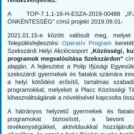
rendezvényeihez.
A TOP-7.1.1-16-H-ESZA-2019-00488 „I
ÖNKÉNTESSÉG” című projekt 2019.09.01-
2021.01.15-e között valósult meg, melye
Településfejlesztés
i Operatív Program
kereté
Szekszárdi Helyi Akciócsoport „
Közösségi, kul
programok megvalósítása Szekszárdon”
cím
alapján. A fejlesztést a Polip Ifjúsági Egyesül
szekszárdi gyermekek és fiatalok számára inn
a helyi kötődést erősítő, tartalmas szabadi
programokkal, melyeket a Placc Közösségi Té
kihasználtságának a növelésével kapcsolta öss
A hátrányos helyzetű gyermekek és fiatalo
programokat biztosított, a bevont f
tevékenységükkel, aktivitásukkal hozzájáru