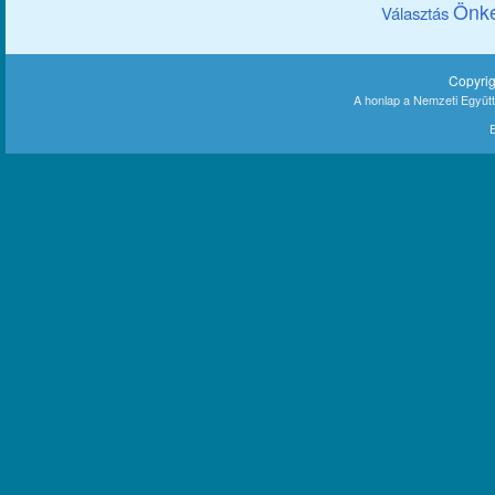
Önk
Választás
Copyri
A honlap a Nemzeti Együt