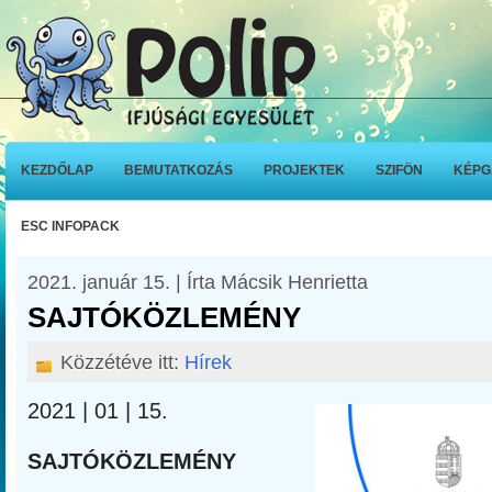
KEZDŐLAP
BEMUTATKOZÁS
PROJEKTEK
SZIFÖN
KÉPG
ESC INFOPACK
2021. január 15. | Írta Mácsik Henrietta
SAJTÓKÖZLEMÉNY
Közzétéve itt:
Hírek
2021 | 01 | 15.
S
A
J
T
Ó
KÖZLEMÉNY