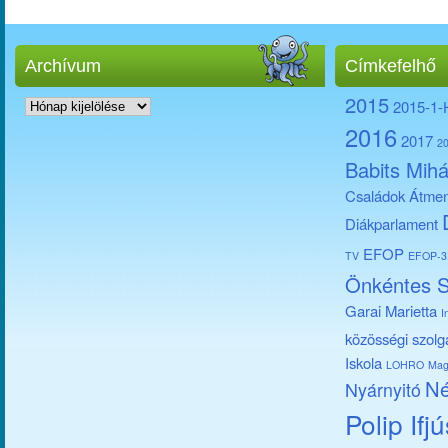
Archívum
Címkefelhő
Archívum
2015
2015-1
2016
2017
2
Babits Mihá
Családok Átmen
Diákparlament
EFOP
TV
EFOP-3.
Önkéntes S
Garai Marietta
I
közösségi szolg
Iskola
LOHRO
Mag
Né
Nyárnyitó
Polip Ifj