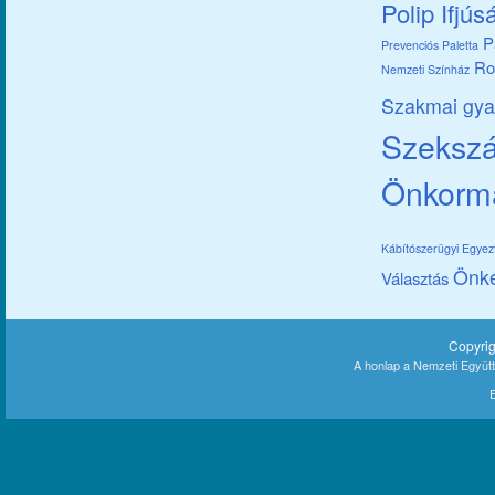
Polip Ifjús
P
Prevenciós Paletta
Ro
Nemzeti Színház
Szakmai gya
Szekszár
Önkorm
Kábítószerügyi Egye
Önk
Választás
Copyri
A honlap a Nemzeti Együt