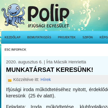
KEZDŐLAP
BEMUTATKOZÁS
PROJEKTEK
SZIFÖN
KÉPG
ESC INFOPACK
2020. augusztus 6. | Írta Mácsik Henrietta
MUNKATÁRSAT KERESÜNK!
Közzétéve itt:
Hírek
Ifjúsági iroda működtetéséhez nyitott, érdeklődő,
keresünk (25 év alatt).
Feladata: Iroda működtetése, klubfoglalko