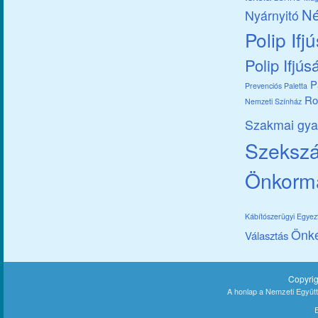
Né
Nyárnyitó
Polip Ifj
Polip Ifjús
P
Prevenciós Paletta
Ro
Nemzeti Színház
Szakmai gya
Szekszár
Önkorm
Kábítószerügyi Egye
Önk
Választás
Copyri
A honlap a Nemzeti Együt