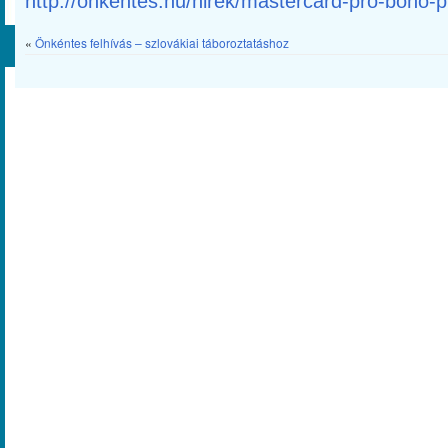
http://onkentes.hu/hirek/mastercard-pro-bono
«
Önkéntes felhívás – szlovákiai táboroztatáshoz