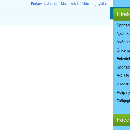
Ferkovics József – Mozaikok kiállítás megnyitó
»
Hírek
Sportág
Nyári k
Nyári k
Önkénte
Felvéte
Sportág
ACTUV
2022.07
Polip n
Diákjog
Face