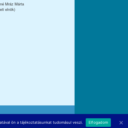
iné Mráz Márta
eti elnök)
atával ön a tájékoztatásunkat tudomásul veszi.
Elfogadom