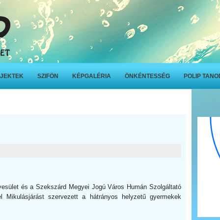
JEKTEK
SZIFÖN
KÉPGALÉRIA
ÖNKÉNTESSÉG
POLIP TAN
gyesület és a Szekszárd Megyei Jogú Város Humán Szolgáltató
l Mikulásjárást szervezett a hátrányos helyzetű gyermekek