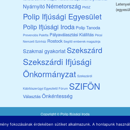
Letenye
Németország
Nyárnyitó
PNSZ
(egyesül
Polip Ifjúsági Egyesület
Polip Ifjúsági Iroda
Polip Tanoda
Pályaválasztási Kiállítás
Prevenciós Paletta
Pécsi
Rostock
Nemzeti Színház
Segítő emberek magazinja
Szekszárd
Szakmai gyakorlat
Szekszárdi Ifjúsági
Önkormányzat
Szekszárdi
SZIFÖN
Kábítószerügyi Egyeztető Fórum
Önkéntesség
Választás
Copyright ©
Polip Ifjúsági Iroda
A honlap a Nemzeti Együttműködési Alap támogatásával valósult meg.
 élmény fokozásának érdekében sütiket alkalmazunk. A honlapunk használ
Email az
admin
nak.