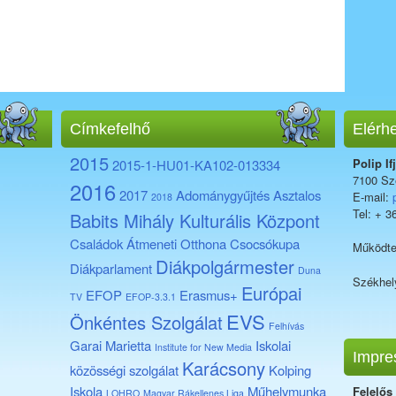
Címkefelhő
Elérh
2015
Polip If
2015-1-HU01-KA102-013334
7100 Sze
2016
2017
Adománygyűjtés
Asztalos
E-mail:
2018
Tel: + 3
Babits Mihály Kulturális Központ
Családok Átmeneti Otthona
Csocsókupa
Működte
Diákpolgármester
Diákparlament
Duna
Székhel
Európai
EFOP
Erasmus+
TV
EFOP-3.3.1
EVS
Önkéntes Szolgálat
Felhívás
Garai Marietta
Iskolai
Institute for New Media
Impre
Karácsony
közösségi szolgálat
Kolping
Iskola
Műhelymunka
Felelős
LOHRO
Magyar Rákellenes Liga