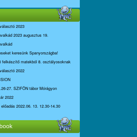
választó 2023
avalkád 2023 augusztus 19.
avalkád
seket keresünk Spanyországba!
li felkészítő matekból 8. osztályosoknak
választó 2022
ISION
.26-27. SZIFÖN tábor Mórágyon
yár 2022
i előadás 2022.06. 13. 12.30-14.30
book