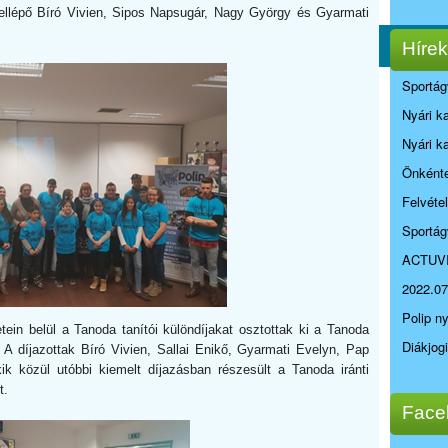
ellépő Bíró Vivien, Sipos Napsugár, Nagy György és Gyarmati
Hírek
Sportág
Nyári k
Nyári k
Önkénte
Felvéte
Sportág
ACTUV
2022.07
Polip n
tein belül a Tanoda tanítói különdíjakat osztottak ki a Tanoda
Diákjog
 díjazottak Bíró Vivien, Sallai Enikő, Gyarmati Evelyn, Pap
k közül utóbbi kiemelt díjazásban részesült a Tanoda iránti
t.
Face