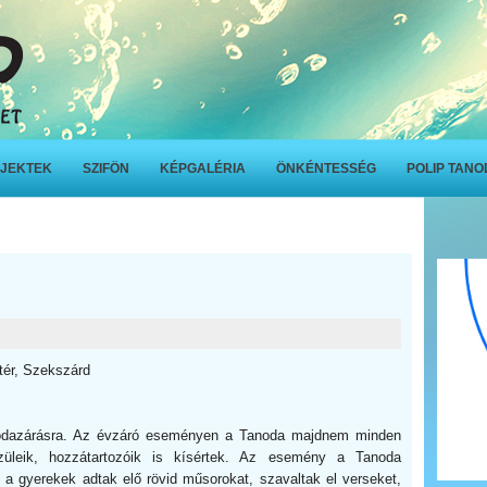
JEKTEK
SZIFÖN
KÉPGALÉRIA
ÖNKÉNTESSÉG
POLIP TAN
-tér, Szekszárd
nodazárásra. Az évzáró eseményen a Tanoda majdnem minden
szüleik, hozzátartozóik is kísértek. Az esemény a Tanoda
a gyerekek adtak elő rövid műsorokat, szavaltak el verseket,