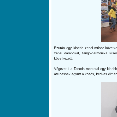
Ezután egy kisebb zenei műsor követke
zenei darabokat, tangó-harmonika kísé
következett.
Végezetül a Tanoda mentorai egy kisebb
átélhessék együtt a közös, kedves élmén