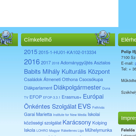
Címkefelhő
Elérh
2015
Polip If
2015-1-HU01-KA102-013334
7100 Sze
2016
2017
Adománygyűjtés
Asztalos
E-mail:
2018
Tel: + 3
Babits Mihály Kulturális Központ
Családok Átmeneti Otthona
Csocsókupa
Működte
Diákpolgármester
Diákparlament
Duna
Székhel
Európai
EFOP
Erasmus+
TV
EFOP-3.3.1
EVS
Önkéntes Szolgálat
Felhívás
Garai Marietta
Iskolai
Institute for New Media
Impre
Karácsony
közösségi szolgálat
Kolping
Iskola
Műhelymunka
Felelős
LOHRO
Magyar Rákellenes Liga
Letenye