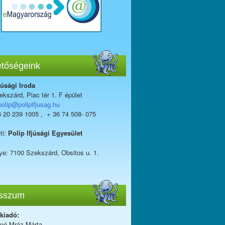
etőségeink
júsági Iroda
kszárd, Piac tér 1. F épület
polip@polipifjusag.hu
6 20 239 1005 , + 36 74 508- 075
ti:
Polip Ifjúsági Egyesület
ye: 7100 Szekszárd, Obsitos u. 1.
sszum
 kiadó:
iné Mráz Márta