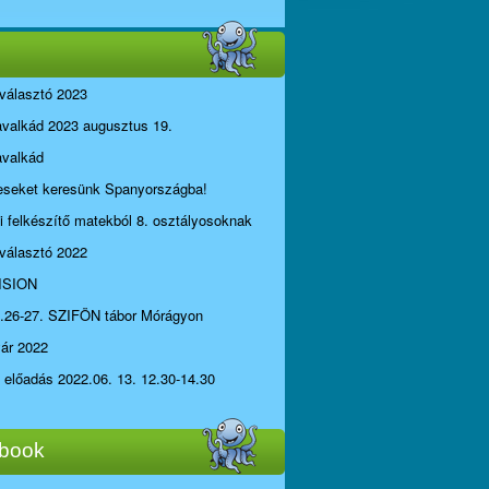
választó 2023
avalkád 2023 augusztus 19.
avalkád
seket keresünk Spanyországba!
li felkészítő matekból 8. osztályosoknak
választó 2022
ISION
.26-27. SZIFÖN tábor Mórágyon
yár 2022
i előadás 2022.06. 13. 12.30-14.30
book