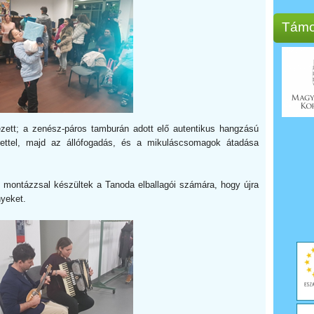
Támo
zett; a zenész-páros tamburán adott elő autentikus hangzású
rettel, majd az állófogadás, és a mikuláscsomagok átadása
 montázzsal készültek a Tanoda elballagói számára, hogy újra
yeket.