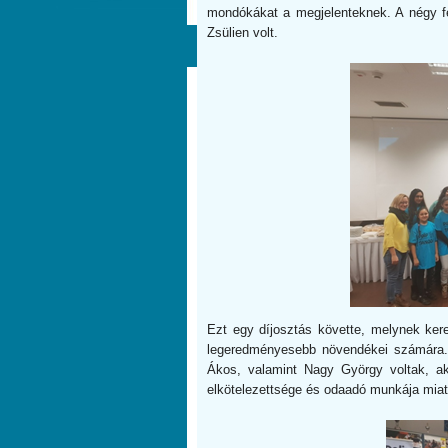
mondókákat a megjelenteknek. A négy f
Zsülien volt.
Ezt egy díjosztás követte, melynek kere
legeredményesebb növendékei számára. A
Ákos, valamint Nagy György voltak, aki
elkötelezettsége és odaadó munkája miat