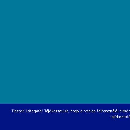
Tisztelt Látogató! Tájékoztatjuk, hogy a honlap felhasználói él
tájékoztat