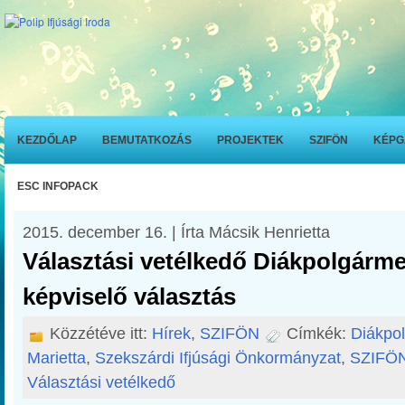
KEZDŐLAP
BEMUTATKOZÁS
PROJEKTEK
SZIFÖN
KÉPG
ESC INFOPACK
2015. december 16. | Írta Mácsik Henrietta
Választási vetélkedő Diákpolgárme
képviselő választás
Közzétéve itt:
Hírek
,
SZIFÖN
Címkék:
Diákpo
Marietta
,
Szekszárdi Ifjúsági Önkormányzat
,
SZIFÖ
Választási vetélkedő