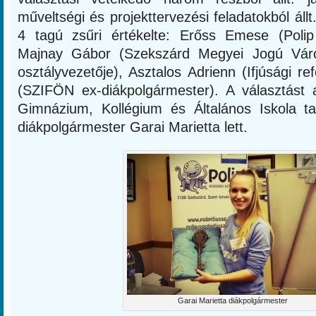
műveltségi és projekttervezési feladatokból állt
4 tagú zsűri értékelte: Erőss Emese (Polip 
Majnay Gábor (Szekszárd Megyei Jogú Vár
osztályvezetője), Asztalos Adrienn (Ifjúsági r
(SZIFÖN ex-diákpolgármester). A választást 
Gimnázium, Kollégium és Általános Iskola ta
diákpolgármester Garai Marietta lett.
Garai Marietta diákpolgármester