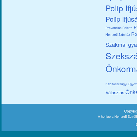
Polip Ifj
Polip Ifjús
P
Prevenciós Paletta
Ro
Nemzeti Színház
Szakmai gya
Szekszár
Önkorm
Kábítószerügyi Egye
Önk
Választás
Copyri
A honlap a Nemzeti Együt