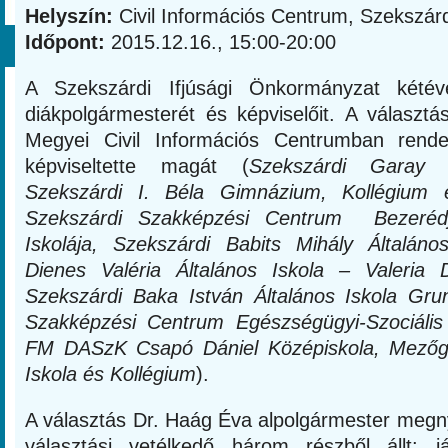
Helyszín:
Civil Információs Centrum, Szekszár
Időpont:
2015.12.16., 15:00-20:00
A Szekszárdi Ifjúsági Önkormányzat kétév
diákpolgármesterét és képviselőit. A választá
Megyei Civil Információs Centrumban rende
képviseltette magát (
Szekszárdi Garay 
Szekszárdi I. Béla Gimnázium, Kollégium é
Szekszárdi Szakképzési Centrum Bezeréd
Iskolája, Szekszárdi Babits Mihály Általáno
Dienes Valéria Általános Iskola – Valeria 
Szekszárdi Baka István Általános Iskola Gru
Szakképzési Centrum Egészségügyi-Szociális
FM DASzK Csapó Dániel Középiskola, Mezőg
Iskola és Kollégium
).
A választás Dr. Haág Éva alpolgármester megny
választási vetélkedő három részből állt: já