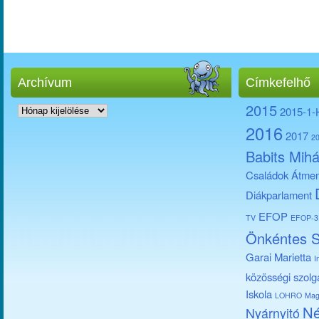
Archívum
Címkefelhő
Archívum
2015
2015-1
2016
2017
2
Babits Mihá
Családok Átmen
Diákparlament
EFOP
TV
EFOP-3.
Önkéntes S
Garai Marietta
I
közösségi szolg
Iskola
LOHRO
Mag
Né
Nyárnyitó