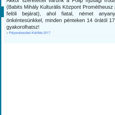
Akkor szeretettel várunk a Polip Ifjúsági Iro
(Babits Mihály Kulturális Központ Prométheusz
felöli bejárat), ahol fiatal, német anyany
önkéntesünkkel, minden pénteken 14 órától 
gyakorolhatsz!
«
Pályaválasztási Kiállítás 2017